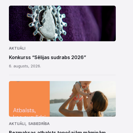
AKTUĀLI
Konkurss “Sēlijas sudrabs 2026”
6. augusts, 2026.
,
AKTUĀLI
SABIEDRĪBA
Bezmaksas atbalsts topošajām māmiņām