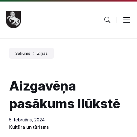
Pāriet
Skip
Skip
uz
to
to
saturu
main
footer
navigation
Sākums
Ziņas
Aizgavēņa
pasākums Ilūkstē
5. februāris, 2024.
Kultūra un tūrisms