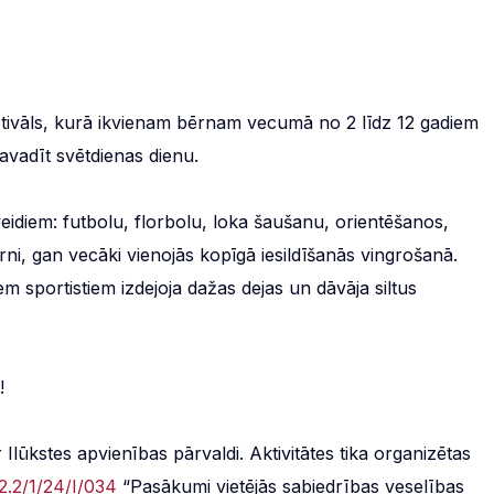
estivāls, kurā ikvienam bērnam vecumā no 2 līdz 12 gadiem
pavadīt svētdienas dienu.
eidiem: futbolu, florbolu, loka šaušanu, orientēšanos,
rni, gan vecāki vienojās kopīgā iesildīšanās vingrošanā.
iem sportistiem izdejoja dažas dejas un dāvāja siltus
!
lūkstes apvienības pārvaldi. Aktivitātes tika organizētas
.2.2/1/24/I/034
“Pasākumi vietējās sabiedrības veselības