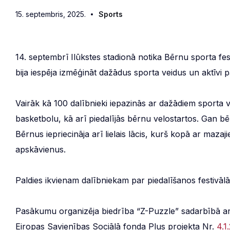
15. septembris, 2025.
Sports
14. septembrī Ilūkstes stadionā notika Bērnu sporta f
bija iespēja izmēģināt dažādus sporta veidus un aktīvi 
Vairāk kā 100 dalībnieki iepazinās ar dažādiem sporta v
basketbolu, kā arī piedalījās bērnu velostartos. Gan bē
Bērnus iepriecināja arī lielais lācis, kurš kopā ar mazaj
apskāvienus.
Paldies ikvienam dalībniekam par piedalīšanos festivālā
Pasākumu organizēja biedrība “Z-Puzzle” sadarbībā ar I
Eiropas Savienības Sociālā fonda Plus projekta Nr.
4.1