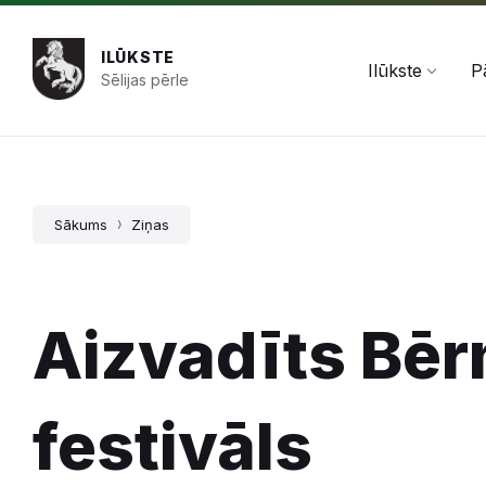
Pāriet
Skip
Skip
+371 654 478 50
pasts@ilukste.lv
uz
to
to
saturu
main
footer
ILŪKSTE
navigation
Ilūkste
P
Sēlijas pērle
Sākums
Ziņas
Aizvadīts Bēr
festivāls