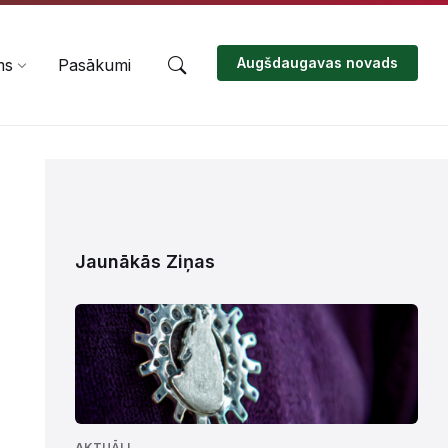
Augšdaugavas novads
ms
Pasākumi
Jaunākās Ziņas
AKTUĀLI