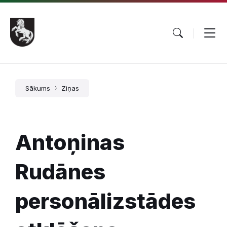
Pāriet
Skip
Skip
uz
to
to
saturu
main
footer
navigation
Sākums
Ziņas
Antoņinas
Rudānes
personālizstādes