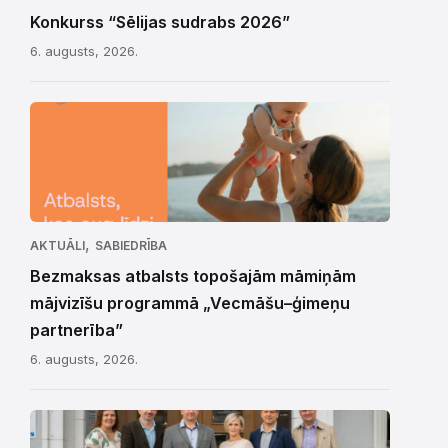
Konkurss “Sēlijas sudrabs 2026”
6. augusts, 2026.
,
AKTUĀLI
SABIEDRĪBA
Bezmaksas atbalsts topošajām māmiņām
mājvizīšu programmā „Vecmāšu–ģimeņu
partnerība”
6. augusts, 2026.