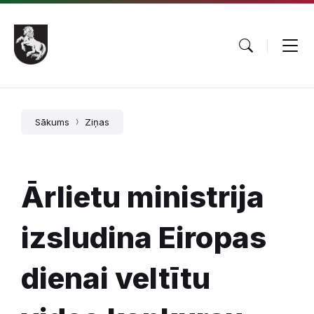
Pāriet
Skip
Skip
uz
to
to
saturu
main
footer
navigation
Sākums
Ziņas
Ārlietu ministrija
izsludina Eiropas
dienai veltītu