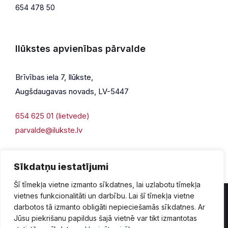
654 478 50
Ilūkstes apvienības pārvalde
Brīvības iela 7, Ilūkste,
Augšdaugavas novads, LV-5447
654 625 01 (lietvede)
parvalde@ilukste.lv
Sīkdatņu iestatījumi
Šī tīmekļa vietne izmanto sīkdatnes, lai uzlabotu tīmekļa
vietnes funkcionalitāti un darbību. Lai šī tīmekļa vietne
darbotos tā izmanto obligāti nepieciešamās sīkdatnes. Ar
Jūsu piekrišanu papildus šajā vietnē var tikt izmantotas
Privātuma politika
Piekļūstamība
Lapas karte