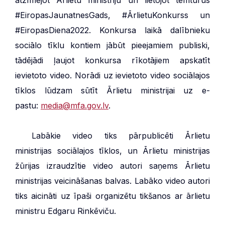
#EiropasJaunatnesGads, #ĀrlietuKonkurss un
#EiropasDiena2022. Konkursa laikā dalībnieku
sociālo tīklu kontiem jābūt pieejamiem publiski,
tādējādi ļaujot konkursa rīkotājiem apskatīt
ievietoto video. Norādi uz ievietoto video sociālajos
tīklos lūdzam sūtīt Ārlietu ministrijai uz e-
pastu:
media@mfa.gov.lv
.
***
Labākie video tiks pārpublicēti Ārlietu
ministrijas sociālajos tīklos, un Ārlietu ministrijas
žūrijas izraudzītie video autori saņems Ārlietu
ministrijas veicināšanas balvas. Labāko video autori
tiks aicināti uz īpaši organizētu tikšanos ar ārlietu
ministru Edgaru Rinkēviču.