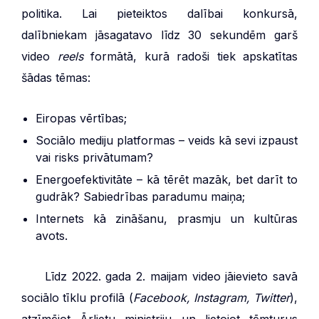
politika. Lai pieteiktos dalībai konkursā,
dalībniekam jāsagatavo līdz 30 sekundēm garš
video
reels
formātā, kurā radoši tiek apskatītas
šādas tēmas:
Eiropas vērtības;
Sociālo mediju platformas – veids kā sevi izpaust
vai risks privātumam?
Energoefektivitāte – kā tērēt mazāk, bet darīt to
gudrāk? Sabiedrības paradumu maiņa;
Internets kā zināšanu, prasmju un kultūras
avots.
***
Līdz 2022. gada 2. maijam video jāievieto savā
sociālo tīklu profilā (
Facebook, Instagram, Twitter
),
atzīmējot Ārlietu ministriju un lietojot tēmturus