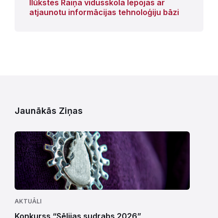
Ilūkstes Raiņa vidusskola lepojas ar
atjaunotu informācijas tehnoloģiju bāzi
Jaunākās Ziņas
AKTUĀLI
Konkurss “Sēlijas sudrabs 2026”