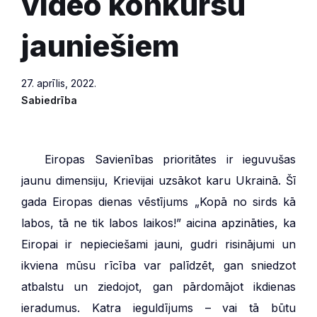
video konkursu
jauniešiem
27. aprīlis, 2022.
Sabiedrība
***
Eiropas Savienības prioritātes ir ieguvušas
jaunu dimensiju, Krievijai uzsākot karu Ukrainā. Šī
gada Eiropas dienas vēstījums „Kopā no sirds kā
labos, tā ne tik labos laikos!” aicina apzināties, ka
Eiropai ir nepieciešami jauni, gudri risinājumi un
ikviena mūsu rīcība var palīdzēt, gan sniedzot
atbalstu un ziedojot, gan pārdomājot ikdienas
ieradumus. Katra ieguldījums – vai tā būtu