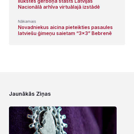
Ilūkstes ģerboņa stāsts Latvijas
Nacionālā arhīva virtuālajā izstādē
Nākamais
Novadniekus aicina pieteikties pasaules
latviešu ģimeņu saietam “3x3” Bebrenē
Jaunākās Ziņas