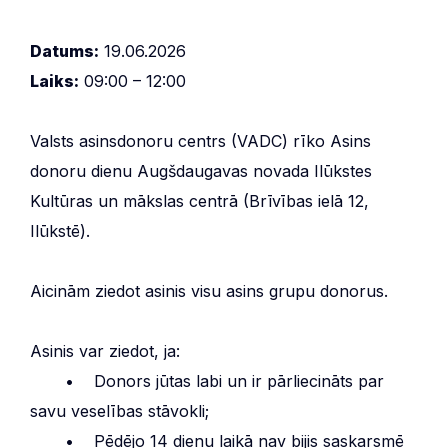
Datums:
19.06.2026
Laiks:
09:00 – 12:00
Valsts asinsdonoru centrs (VADC) rīko Asins
donoru dienu Augšdaugavas novada Ilūkstes
Kultūras un mākslas centrā (Brīvības ielā 12,
Ilūkstē).
Aicinām ziedot asinis visu asins grupu donorus.
Asinis var ziedot, ja:
• Donors jūtas labi un ir pārliecināts par
savu veselības stāvokli;
• Pēdējo 14 dienu laikā nav bijis saskarsmē