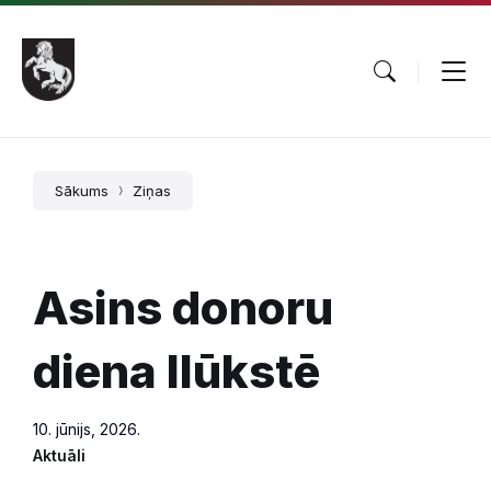
Pāriet
Skip
Skip
uz
to
to
saturu
main
footer
navigation
Sākums
Ziņas
Asins donoru
diena Ilūkstē
10. jūnijs, 2026.
Aktuāli