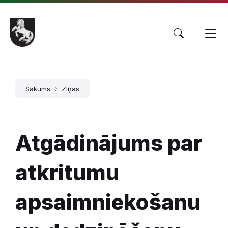
Pāriet
Skip
Skip
uz
to
to
saturu
main
footer
navigation
Sākums
Ziņas
Atgādinājums par
atkritumu
apsaimniekošanu