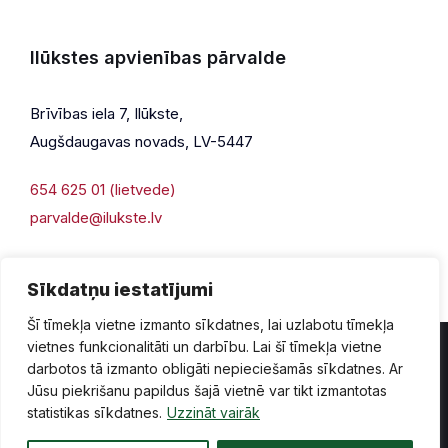
Ilūkstes apvienības pārvalde
Brīvības iela 7, Ilūkste,
Augšdaugavas novads, LV-5447
654 625 01 (lietvede)
parvalde@ilukste.lv
Sīkdatņu iestatījumi
Šī tīmekļa vietne izmanto sīkdatnes, lai uzlabotu tīmekļa
vietnes funkcionalitāti un darbību. Lai šī tīmekļa vietne
darbotos tā izmanto obligāti nepieciešamās sīkdatnes. Ar
Jūsu piekrišanu papildus šajā vietnē var tikt izmantotas
Privātuma politika
Piekļūstamība
Lapas karte
statistikas sīkdatnes.
Uzzināt vairāk
Vecā mājaslapas versija