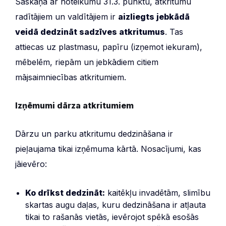
Saskaņā ar noteikumu 31.3. punktu, atkritumu
radītājiem un valdītājiem ir
aizliegts jebkādā
veidā dedzināt sadzīves atkritumus
. Tas
attiecas uz plastmasu, papīru (izņemot iekuram),
mēbelēm, riepām un jebkādiem citiem
mājsaimniecības atkritumiem.
Izņēmumi dārza atkritumiem
Dārzu un parku atkritumu dedzināšana ir
pieļaujama tikai izņēmuma kārtā. Nosacījumi, kas
jāievēro:
Ko drīkst dedzināt:
kaitēkļu invadētām, slimību
skartas augu daļas, kuru dedzināšana ir atļauta
tikai to rašanās vietās, ievērojot spēkā esošās