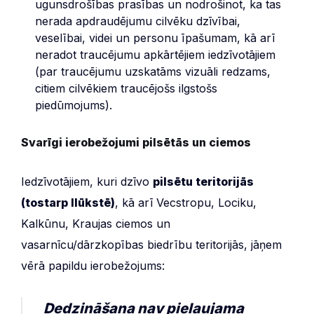
ugunsdrošības prasības un nodrošinot, ka tas
nerada apdraudējumu cilvēku dzīvībai,
veselībai, videi un personu īpašumam, kā arī
neradot traucējumu apkārtējiem iedzīvotājiem
(par traucējumu uzskatāms vizuāli redzams,
citiem cilvēkiem traucējošs ilgstošs
piedūmojums).
Svarīgi ierobežojumi pilsētās un ciemos
Iedzīvotājiem, kuri dzīvo
pilsētu teritorijās
(tostarp Ilūkstē)
, kā arī Vecstropu, Lociku,
Kalkūnu, Kraujas ciemos un
vasarnīcu/dārzkopības biedrību teritorijās, jāņem
vērā papildu ierobežojums:
Dedzināšana nav pieļaujama