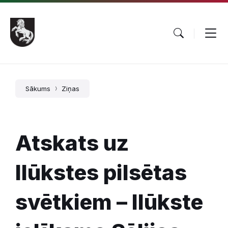
Pāriet
Skip
Skip
uz
to
to
saturu
main
footer
navigation
Sākums
Ziņas
Atskats uz
Ilūkstes pilsētas
svētkiem – Ilūkste