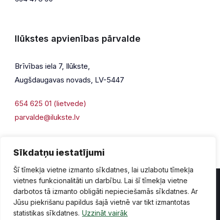
Ilūkstes apvienības pārvalde
Brīvības iela 7, Ilūkste,
Augšdaugavas novads, LV-5447
654 625 01 (lietvede)
parvalde@ilukste.lv
Sīkdatņu iestatījumi
Šī tīmekļa vietne izmanto sīkdatnes, lai uzlabotu tīmekļa
vietnes funkcionalitāti un darbību. Lai šī tīmekļa vietne
darbotos tā izmanto obligāti nepieciešamās sīkdatnes. Ar
Jūsu piekrišanu papildus šajā vietnē var tikt izmantotas
Privātuma politika
Piekļūstamība
Lapas karte
statistikas sīkdatnes.
Uzzināt vairāk