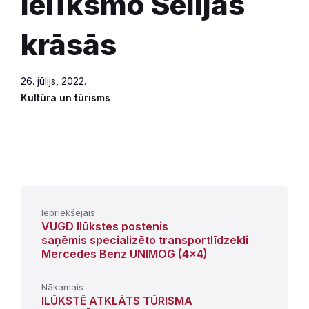
ielīksmo Sēlijas
krāsās
26. jūlijs, 2022.
Kultūra un tūrisms
Iepriekšējais
VUGD Ilūkstes postenis
saņēmis specializēto transportlīdzekli
Mercedes Benz UNIMOG (4x4)
Nākamais
ILŪKSTĒ ATKLĀTS TŪRISMA