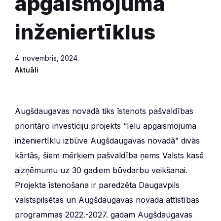
apgaismojuma
inženiertīklus
4. novembris, 2024.
Aktuāli
Augšdaugavas novadā tiks īstenots pašvaldības
prioritāro investīciju projekts “Ielu apgaismojuma
inženiertīklu izbūve Augšdaugavas novadā” divās
kārtās, šiem mērķiem pašvaldība ņems Valsts kasē
aizņēmumu uz 30 gadiem būvdarbu veikšanai.
Projekta īstenošana ir paredzēta Daugavpils
valstspilsētas un Augšdaugavas novada attīstības
programmas 2022.-2027. gadam Augšdaugavas