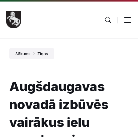
Pāriet
Skip
Skip
uz
to
to
saturu
main
footer
navigation
Sākums
Ziņas
Augšdaugavas
novadā izbūvēs
vairākus ielu