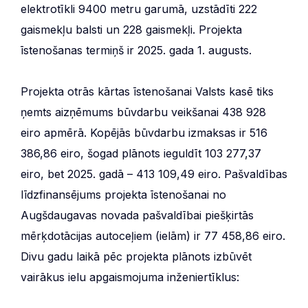
elektrotīkli 9400 metru garumā, uzstādīti 222
gaismekļu balsti un 228 gaismekļi. Projekta
īstenošanas termiņš ir 2025. gada 1. augusts.
Projekta otrās kārtas īstenošanai Valsts kasē tiks
ņemts aizņēmums būvdarbu veikšanai 438 928
eiro apmērā. Kopējās būvdarbu izmaksas ir 516
386,86 eiro, šogad plānots ieguldīt 103 277,37
eiro, bet 2025. gadā – 413 109,49 eiro. Pašvaldības
līdzfinansējums projekta īstenošanai no
Augšdaugavas novada pašvaldībai piešķirtās
mērķdotācijas autoceļiem (ielām) ir 77 458,86 eiro.
Divu gadu laikā pēc projekta plānots izbūvēt
vairākus ielu apgaismojuma inženiertīklus: