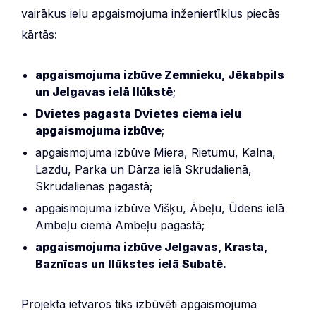
vairākus ielu apgaismojuma inženiertīklus piecās
kārtās:
apgaismojuma izbūve Zemnieku, Jēkabpils
un Jelgavas ielā Ilūkstē
;
Dvietes pagasta Dvietes ciema ielu
apgaismojuma izbūve
;
apgaismojuma izbūve Miera, Rietumu, Kalna,
Lazdu, Parka un Dārza ielā Skrudalienā,
Skrudalienas pagastā;
apgaismojuma izbūve Višķu, Ābeļu, Ūdens ielā
Ambeļu ciemā Ambeļu pagastā;
apgaismojuma izbūve Jelgavas, Krasta,
Baznīcas un Ilūkstes ielā Subatē.
Projekta ietvaros tiks izbūvēti apgaismojuma