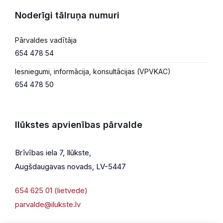
Noderīgi tālruņa numuri
Pārvaldes vadītāja
654 478 54
Iesniegumi, informācija, konsultācijas (VPVKAC)
654 478 50
Ilūkstes apvienības pārvalde
Brīvības iela 7, Ilūkste,
Augšdaugavas novads, LV-5447
654 625 01 (lietvede)
parvalde@ilukste.lv