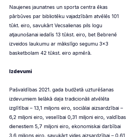
Naujenes jaunatnes un sporta centra ēkas
pārbūves par bibliotēku vajadzībām atvēlēs 101
tūkt. eiro, savukārt Vecsalienas pils logu
atjaunošanai iedalīs 13 tūkst. eiro, bet Bebrenē
izveidos laukumu ar mākslīgo segumu 3×3
basketbolam 42 tūkst. eiro apmērā.
Izdevumi
Pašvaldības 2021. gada budžetā uzturēšanas
izdevumiem lielākā daļa tradicionāli atvēlēta
izglītībai – 13,1 miljons eiro, sociālai aizsardzībai –
6,2 miljoni eiro, veselībai 0,31 miljoni eiro, valdības
dienestiem 5,7 miljoni eiro, ekonomiskai darbībai
3,6 miljons eiro, savukārt vides aizsardzībai – 0,61