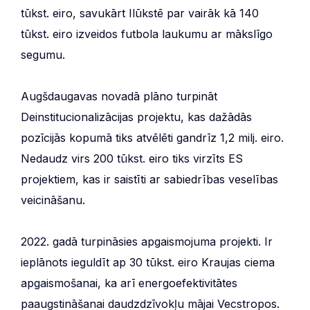
tūkst. eiro, savukārt Ilūkstē par vairāk kā 140
tūkst. eiro izveidos futbola laukumu ar mākslīgo
segumu.
Augšdaugavas novadā plāno turpināt
Deinstitucionalizācijas projektu, kas dažādās
pozīcijās kopumā tiks atvēlēti gandrīz 1,2 milj. eiro.
Nedaudz virs 200 tūkst. eiro tiks virzīts ES
projektiem, kas ir saistīti ar sabiedrības veselības
veicināšanu.
2022. gadā turpināsies apgaismojuma projekti. Ir
ieplānots ieguldīt ap 30 tūkst. eiro Kraujas ciema
apgaismošanai, ka arī energoefektivitātes
paaugstināšanai daudzdzīvokļu mājai Vecstropos.