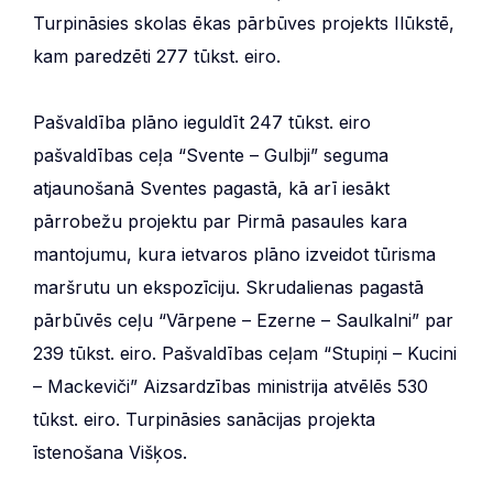
Turpināsies skolas ēkas pārbūves projekts Ilūkstē,
kam paredzēti 277 tūkst. eiro.
Pašvaldība plāno ieguldīt 247 tūkst. eiro
pašvaldības ceļa “Svente – Gulbji” seguma
atjaunošanā Sventes pagastā, kā arī iesākt
pārrobežu projektu par Pirmā pasaules kara
mantojumu, kura ietvaros plāno izveidot tūrisma
maršrutu un ekspozīciju. Skrudalienas pagastā
pārbūvēs ceļu “Vārpene – Ezerne – Saulkalni” par
239 tūkst. eiro. Pašvaldības ceļam “Stupiņi – Kucini
– Mackeviči” Aizsardzības ministrija atvēlēs 530
tūkst. eiro. Turpināsies sanācijas projekta
īstenošana Višķos.