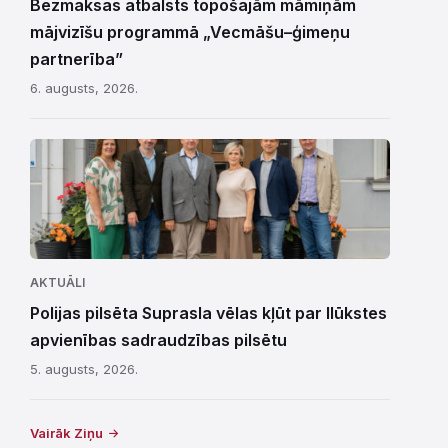
Bezmaksas atbalsts topošajām māmiņām
mājvizīšu programmā „Vecmāšu–ģimeņu
partnerība”
6. augusts, 2026.
AKTUĀLI
Polijas pilsēta Suprasla vēlas kļūt par Ilūkstes
apvienības sadraudzības pilsētu
5. augusts, 2026.
Vairāk Ziņu