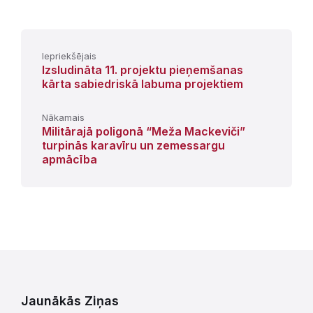
Iepriekšējais
Izsludināta 11. projektu pieņemšanas
kārta sabiedriskā labuma projektiem
Nākamais
Militārajā poligonā “Meža Mackeviči”
turpinās karavīru un zemessargu
apmācība
Jaunākās Ziņas