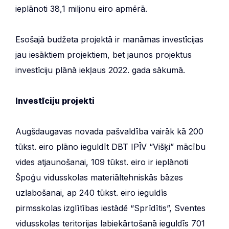
ieplānoti 38,1 miljonu eiro apmērā.
Esošajā budžeta projektā ir manāmas investīcijas
jau iesāktiem projektiem, bet jaunos projektus
investīciju plānā iekļaus 2022. gada sākumā.
Investīciju projekti
Augšdaugavas novada pašvaldība vairāk kā 200
tūkst. eiro plāno ieguldīt DBT IPĪV “Višķi” mācību
vides atjaunošanai, 109 tūkst. eiro ir ieplānoti
Špoģu vidusskolas materiāltehniskās bāzes
uzlabošanai, ap 240 tūkst. eiro ieguldīs
pirmsskolas izglītības iestādē “Sprīdītis”, Sventes
vidusskolas teritorijas labiekārtošanā ieguldīs 701