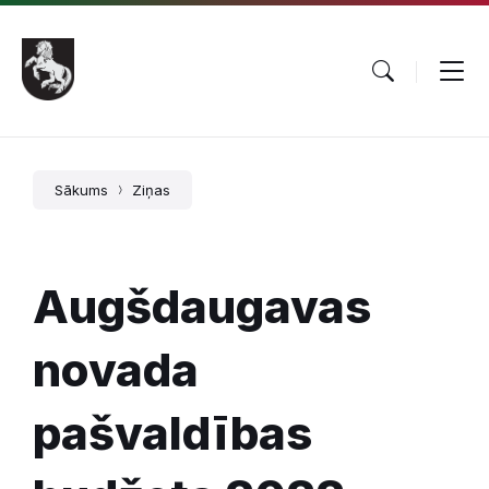
Pāriet
Skip
Skip
uz
to
to
saturu
main
footer
navigation
Sākums
Ziņas
Augšdaugavas
novada
pašvaldības