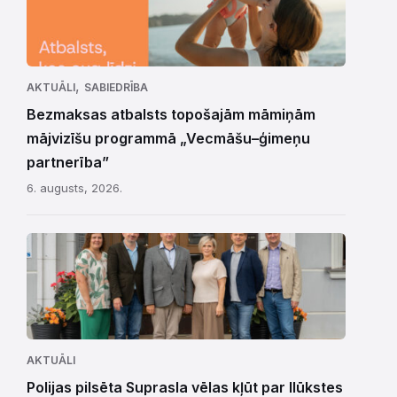
,
AKTUĀLI
SABIEDRĪBA
Bezmaksas atbalsts topošajām māmiņām
mājvizīšu programmā „Vecmāšu–ģimeņu
partnerība”
6. augusts, 2026.
AKTUĀLI
Polijas pilsēta Suprasla vēlas kļūt par Ilūkstes