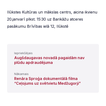
Ilūkstes Kultūras un mākslas centrs, aicina ikvienu
20.janvarī plkst. 15:30 uz Barikāžu atceres
pasākumu Brīvības ielā 12, Ilūkstē
Iepriekšējais
Augšdaugavas novadā pagaidām nav
plūdu apdraudējuma
Nākamais
Renāra Sproģa dokumentālā filma
“Ceļojums uz svētvietu Medžugorji”