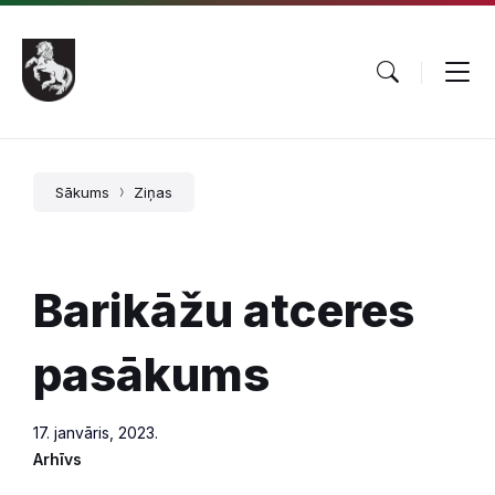
Pāriet
Skip
Skip
uz
to
to
saturu
main
footer
navigation
Sākums
Ziņas
Barikāžu atceres
pasākums
17. janvāris, 2023.
Arhīvs