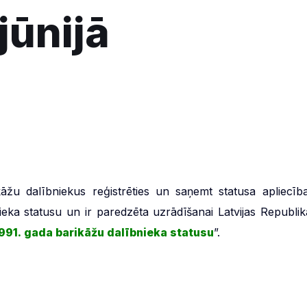
jūnijā
āžu dalībniekus reģistrēties un saņemt statusa apliecība
ieka statusu un ir paredzēta uzrādīšanai Latvijas Republik
1991. gada barikāžu dalībnieka statusu
”.