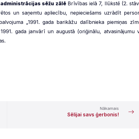
 administrācijas sēžu zālē
Brīvības ielā 7, Ilūkstē (2. stā
trētos un saņemtu apliecību, nepieciešams uzrādīt perso
pbalvojuma „1991. gada barikāžu dalībnieka piemiņas zīm
 1991. gada janvārī un augustā (oriģinālu, atvasinājumu v
as.
Nākamais
Sēlijai savs ģerbonis!