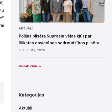
vā)
nu
e”
ai
AKTUĀLI
Polijas pilsēta Suprasla vēlas kļūt par
Ilūkstes apvienības sadraudzības pilsētu
5. augusts, 2026.
Vairāk Ziņu
Kategorijas
Aktuāli