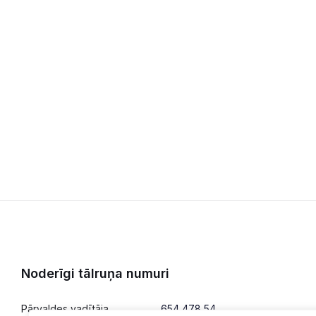
Noderīgi tālruņa numuri
Pārvaldes vadītāja
654 478 54