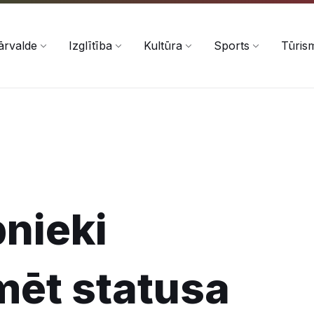
ārvalde
Izglītība
Kultūra
Sports
Tūris
bnieki
mēt statusa