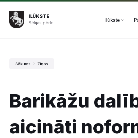
Pāriet
Skip
Skip
+371 654 478 50
pasts@ilukste.lv
uz
to
to
saturu
main
footer
ILŪKSTE
navigation
Ilūkste
P
Sēlijas pērle
Sākums
Ziņas
Barikāžu dalī
aicināti nofor