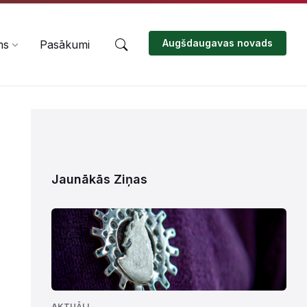
Augšdaugavas novads
ms
Pasākumi
Jaunākās Ziņas
AKTUĀLI