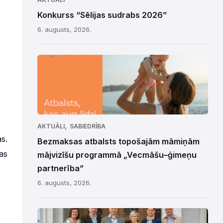
Konkurss “Sēlijas sudrabs 2026”
6. augusts, 2026.
,
AKTUĀLI
SABIEDRĪBA
s.
Bezmaksas atbalsts topošajām māmiņām
as
mājvizīšu programmā „Vecmāšu–ģimeņu
partnerība”
6. augusts, 2026.