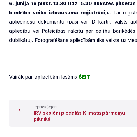
6. jūnijā no plkst. 13.30 līdz 15.30
Ilūkstes pilsētas
biedrība veiks izbraukuma reģistrāciju
. Lai reģis
apliecinošu dokumentu (pasi vai ID karti), valsts a
apliecību vai Pateicības rakstu par dalību barikādēs
dublikātu). Fotografēšana apliecībām tiks veikta uz viet
Vairāk par apliecībām lasāms
ŠEIT
.
Iepriekšējais
IRV skolēni piedalās Klimata pārmaiņu
piknikā