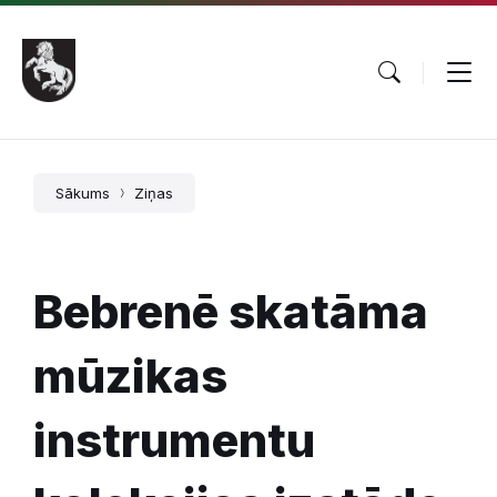
Pāriet
Skip
Skip
uz
to
to
saturu
main
footer
navigation
Sākums
Ziņas
Bebrenē skatāma
mūzikas
instrumentu