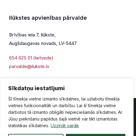
Ilūkstes apvienības pārvalde
Brīvības iela 7, Ilūkste,
Augšdaugavas novads, LV-5447
654 625 01 (lietvede)
parvalde@ilukste.lv
Sīkdatņu iestatījumi
Šī tīmekļa vietne izmanto sīkdatnes, lai uzlabotu tīmekļa
vietnes funkcionalitāti un darbību. Lai šī tīmekļa vietne
darbotos tā izmanto obligāti nepieciešamās sīkdatnes. Ar
Jūsu piekrišanu papildus šajā vietnē var tikt izmantotas
Privātuma politika
Piekļūstamība
Lapas karte
statistikas sīkdatnes.
Uzzināt vairāk
Vecā mājaslapas versija