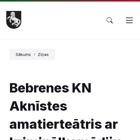
Pāriet
Skip
Skip
uz
to
to
saturu
main
footer
navigation
Sākums
Ziņas
Bebrenes KN
Aknīstes
amatierteātris ar