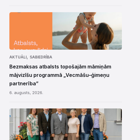
,
AKTUĀLI
SABIEDRĪBA
Bezmaksas atbalsts topošajām māmiņām
mājvizīšu programmā „Vecmāšu–ģimeņu
partnerība”
6. augusts, 2026.