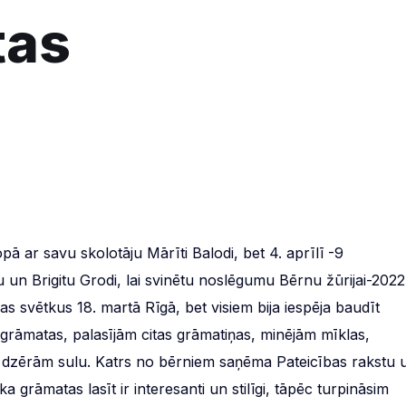
tas
opā ar savu skolotāju Mārīti Balodi, bet 4. aprīlī -9
un Brigitu Grodi, lai svinētu noslēgumu Bērnu žūrijai-2022
as svētkus 18. martā Rīgā, bet visiem bija iespēja baudīt
ās grāmatas, palasījām citas grāmatiņas, minējām mīklas,
 dzērām sulu. Katrs no bērniem saņēma Pateicības rakstu 
 grāmatas lasīt ir interesanti un stilīgi, tāpēc turpināsim