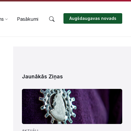
Augšdaugavas novads
ms
Pasākumi
Jaunākās Ziņas
AKTUĀLI