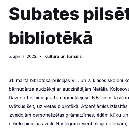
Subates pilsē
bibliotēkā
5. aprīlis, 2023.
Kultūra un tūrisms
31. martā bibliotēkā pulcējās 9 1. un 2. klases skolēni k
bērnudārza audzēkņi ar audzinātājām Natāliju Kolosovu 
Daži no bērniem jau bija apmeklējuši LNB Lielos lasīšan
svētkus šeit, uz vietas bibliotēkā. Atcerējāmies izlasīt
izveidojām personalizētas grāmatzīmes, ēdām kūku un
nelielu piemiņas velti. Noslēgumā vienbalsīgi nolēmām, ka