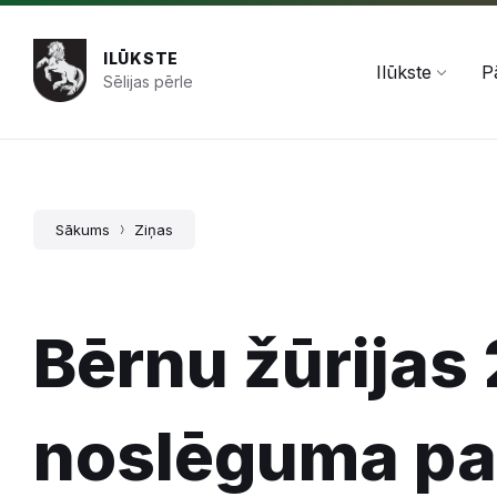
Pāriet
Skip
Skip
+371 654 478 50
pasts@ilukste.lv
uz
to
to
saturu
main
footer
ILŪKSTE
navigation
Ilūkste
P
Sēlijas pērle
Sākums
Ziņas
Bērnu žūrijas
noslēguma p