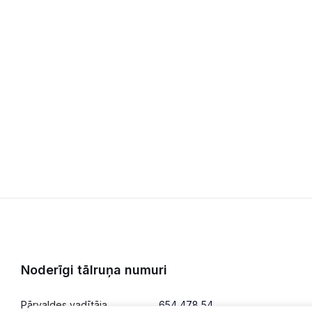
Noderīgi tālruņa numuri
Pārvaldes vadītāja
654 478 54