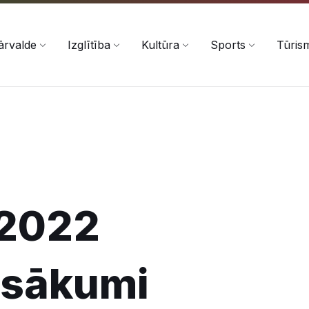
ārvalde
Izglītība
Kultūra
Sports
Tūris
 2022
asākumi