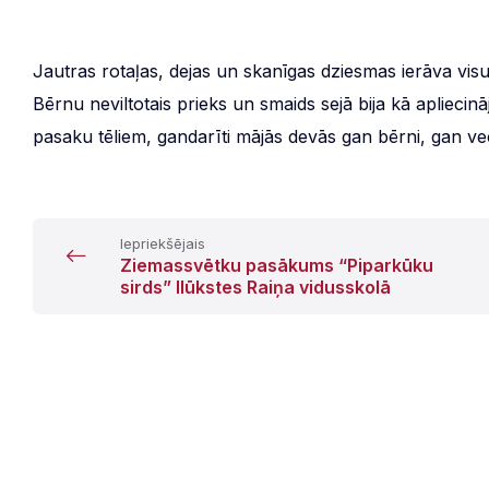
Jautras rotaļas, dejas un skanīgas dziesmas ierāva vi
Bērnu neviltotais prieks un smaids sejā bija kā apliec
pasaku tēliem, gandarīti mājās devās gan bērni, gan ve
Iepriekšējais
Ziemassvētku pasākums “Piparkūku
sirds” Ilūkstes Raiņa vidusskolā