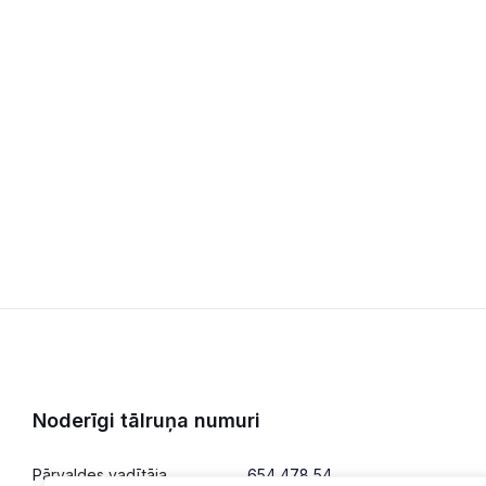
Noderīgi tālruņa numuri
Pārvaldes vadītāja
654 478 54