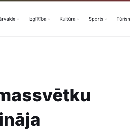
ārvalde
Izglītība
Kultūra
Sports
Tūris
emassvētku
ināja