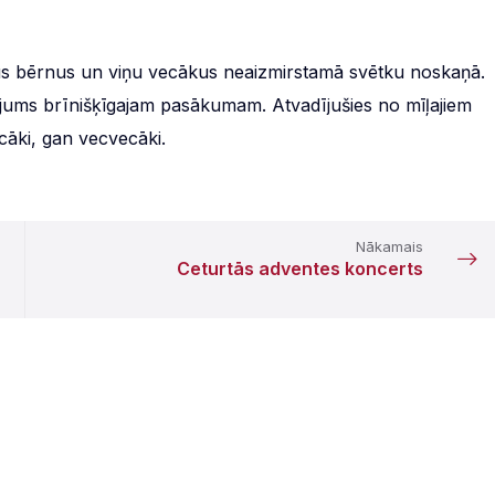
sus bērnus un viņu vecākus neaizmirstamā svētku noskaņā.
inājums brīnišķīgajam pasākumam. Atvadījušies no mīļajiem
cāki, gan vecvecāki.
Nākamais
Ceturtās adventes koncerts