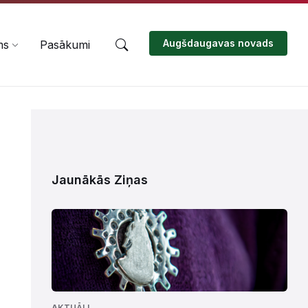
Augšdaugavas novads
ms
Pasākumi
Jaunākās Ziņas
AKTUĀLI