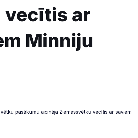
vecītis ar
em Minniju
svētku pasākumu aicināja Ziemassvētku vecītis ar saviem