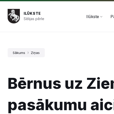
Pāriet
Skip
Skip
+371 654 478 50
pasts@ilukste.lv
uz
to
to
saturu
main
footer
ILŪKSTE
navigation
Ilūkste
P
Sēlijas pērle
Sākums
Ziņas
Bērnus uz Zi
pasākumu aic