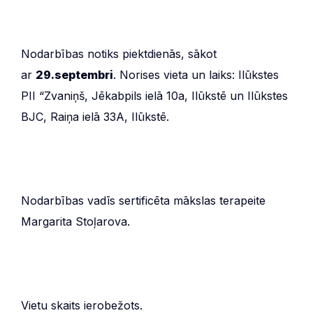
Nodarbības notiks piektdienās, sākot
ar
29.septembri
. Norises vieta un laiks: Ilūkstes
PII “Zvaniņš, Jēkabpils ielā 10a, Ilūkstē un Ilūkstes
BJC, Raiņa ielā 33A, Ilūkstē.
Nodarbības vadīs sertificēta mākslas terapeite
Margarita Stoļarova.
Vietu skaits ierobežots.