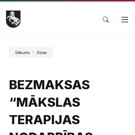
Pāriet
Skip
Skip
uz
to
to
saturu
main
footer
navigation
Sākums
Ziņas
BEZMAKSAS
“MĀKSLAS
TERAPIJAS