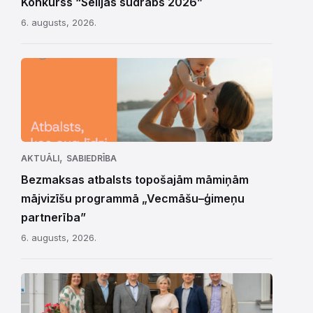
Konkurss “Sēlijas sudrabs 2026”
6. augusts, 2026.
,
AKTUĀLI
SABIEDRĪBA
Bezmaksas atbalsts topošajām māmiņām
mājvizīšu programmā „Vecmāšu–ģimeņu
partnerība”
6. augusts, 2026.