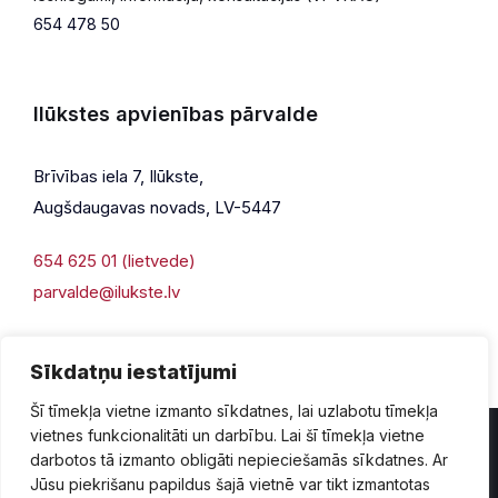
654 478 50
Ilūkstes apvienības pārvalde
Brīvības iela 7, Ilūkste,
Augšdaugavas novads, LV-5447
654 625 01 (lietvede)
parvalde@ilukste.lv
Sīkdatņu iestatījumi
Šī tīmekļa vietne izmanto sīkdatnes, lai uzlabotu tīmekļa
vietnes funkcionalitāti un darbību. Lai šī tīmekļa vietne
darbotos tā izmanto obligāti nepieciešamās sīkdatnes. Ar
Jūsu piekrišanu papildus šajā vietnē var tikt izmantotas
Privātuma politika
Piekļūstamība
Lapas karte