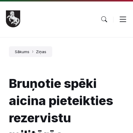
Pāriet
Skip
Skip
uz
to
to
saturu
main
footer
navigation
Sākums
Ziņas
Bruņotie spēki
aicina pieteikties
rezervistu