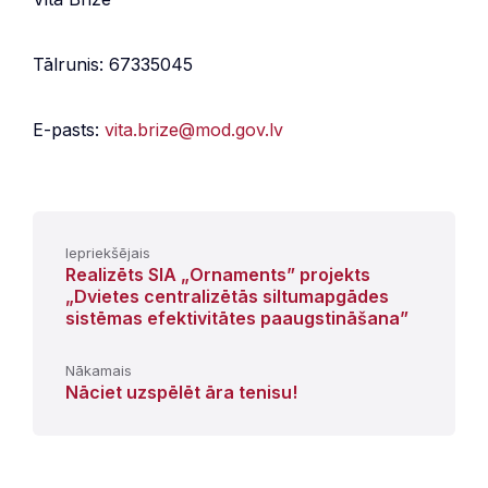
Tālrunis: 67335045
E-pasts:
vita.brize@mod.gov.lv
Iepriekšējais
Realizēts SIA „Ornaments” projekts
„Dvietes centralizētās siltumapgādes
sistēmas efektivitātes paaugstināšana”
Nākamais
Nāciet uzspēlēt āra tenisu!