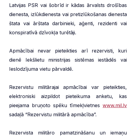
Latvijas PSR vai šobrīd ir kādas ārvalsts drošības
dienesta, izlūkdienesta vai pretizlūkošanas dienesta
štata vai ārštata darbinieki, aģenti, rezidenti vai
konspiratīvā dzīvokļa turētāji.
Apmācībai nevar pieteikties arī rezervisti, kuri
dienē Iekšlietu ministrijas sistēmas iestādēs vai
Ieslodzījuma vietu pārvaldē.
Rezervistu militārajai apmācībai var pieteikties,
elektroniski aizpildot pieteikuma anketu, kas
pieejama bruņoto spēku tīmekļvietnes
www.mil.lv
sadaļā “Rezervistu militārā apmācība”.
Rezervista militāro pamatzināšanu un iemaņu