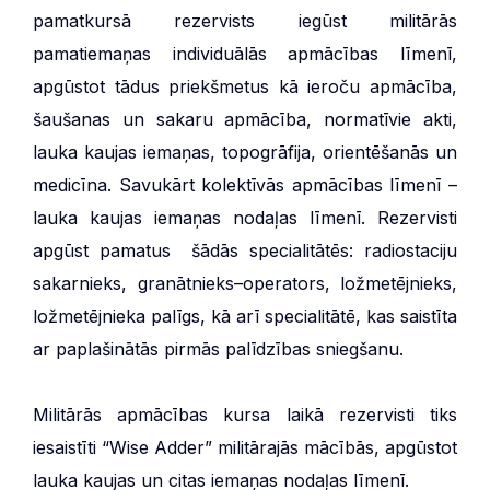
pamatkursā rezervists iegūst militārās
pamatiemaņas individuālās apmācības līmenī,
apgūstot tādus priekšmetus kā ieroču apmācība,
šaušanas un sakaru apmācība, normatīvie akti,
lauka kaujas iemaņas, topogrāfija, orientēšanās un
medicīna. Savukārt kolektīvās apmācības līmenī –
lauka kaujas iemaņas nodaļas līmenī. Rezervisti
apgūst pamatus šādās specialitātēs: radiostaciju
sakarnieks, granātnieks–operators, ložmetējnieks,
ložmetējnieka palīgs, kā arī specialitātē, kas saistīta
ar paplašinātās pirmās palīdzības sniegšanu.
Militārās apmācības kursa laikā rezervisti tiks
iesaistīti “Wise Adder” militārajās mācībās, apgūstot
lauka kaujas un citas iemaņas nodaļas līmenī.