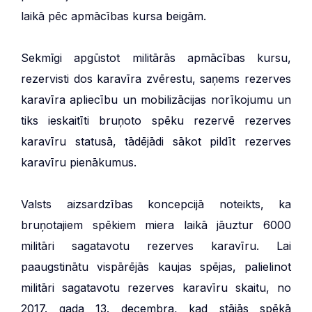
laikā pēc apmācības kursa beigām.
Sekmīgi apgūstot militārās apmācības kursu,
rezervisti dos karavīra zvērestu, saņems rezerves
karavīra apliecību un mobilizācijas norīkojumu un
tiks ieskaitīti bruņoto spēku rezervē rezerves
karavīru statusā, tādējādi sākot pildīt rezerves
karavīru pienākumus.
Valsts aizsardzības koncepcijā noteikts, ka
bruņotajiem spēkiem miera laikā jāuztur 6000
militāri sagatavotu rezerves karavīru. Lai
paaugstinātu vispārējās kaujas spējas, palielinot
militāri sagatavotu rezerves karavīru skaitu, no
2017. gada 13. decembra, kad stājās spēkā