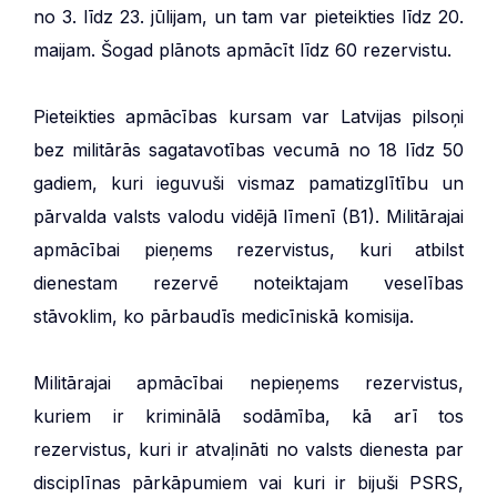
no 3. līdz 23. jūlijam, un tam var pieteikties līdz 20.
maijam. Šogad plānots apmācīt līdz 60 rezervistu.
Pieteikties apmācības kursam var Latvijas pilsoņi
bez militārās sagatavotības vecumā no 18 līdz 50
gadiem, kuri ieguvuši vismaz pamatizglītību un
pārvalda valsts valodu vidējā līmenī (B1). Militārajai
apmācībai pieņems rezervistus, kuri atbilst
dienestam rezervē noteiktajam veselības
stāvoklim, ko pārbaudīs medicīniskā komisija.
Militārajai apmācībai nepieņems rezervistus,
kuriem ir kriminālā sodāmība, kā arī tos
rezervistus, kuri ir atvaļināti no valsts dienesta par
disciplīnas pārkāpumiem vai kuri ir bijuši PSRS,