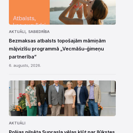
,
AKTUĀLI
SABIEDRĪBA
Bezmaksas atbalsts topošajām māmiņām
mājvizīšu programmā „Vecmāšu–ģimeņu
partnerība”
6. augusts, 2026.
AKTUĀLI
Polijas pilsēta Suprasla vēlas kļūt par Ilūkstes