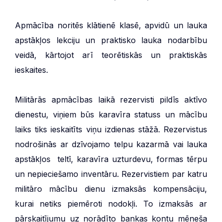
Apmācība noritēs klātienē klasē, apvidū un lauka
apstākļos lekciju un praktisko lauka nodarbību
veidā, kārtojot arī teorētiskās un praktiskās
ieskaites.
Militārās apmācības laikā rezervisti pildīs aktīvo
dienestu, viņiem būs karavīra statuss un mācību
laiks tiks ieskaitīts viņu izdienas stāžā. Rezervistus
nodrošinās ar dzīvojamo telpu kazarmā vai lauka
apstākļos teltī, karavīra uzturdevu, formas tērpu
un nepieciešamo inventāru. Rezervistiem par katru
militāro mācību dienu izmaksās kompensāciju,
kurai netiks piemēroti nodokļi. To izmaksās ar
pārskaitījumu uz norādīto bankas kontu mēneša