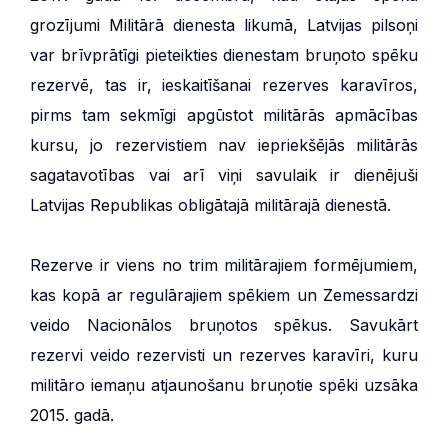
grozījumi Militārā dienesta likumā, Latvijas pilsoņi
var brīvprātīgi pieteikties dienestam bruņoto spēku
rezervē, tas ir, ieskaitīšanai rezerves karavīros,
pirms tam sekmīgi apgūstot militārās apmācības
kursu, jo rezervistiem nav iepriekšējās militārās
sagatavotības vai arī viņi savulaik ir dienējuši
Latvijas Republikas obligātajā militārajā dienestā.
Rezerve ir viens no trim militārajiem formējumiem,
kas kopā ar regulārajiem spēkiem un Zemessardzi
veido Nacionālos bruņotos spēkus. Savukārt
rezervi veido rezervisti un rezerves karavīri, kuru
militāro iemaņu atjaunošanu bruņotie spēki uzsāka
2015. gadā.