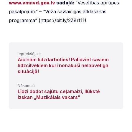
www.vmnvd.gov.lv
sadaļā:
“Veselības aprūpes
pakalpojumi” – “Vēža savlaicīgas atklāšanas
programma” (https://bit.ly/2Z8rf11).
Iepriekšējais
Aicinām līdzdarboties! Palīdziet saviem
līdzcilvēkiem kuri nonākuši nelabvēlīgā
situācijā!
Nākamais
Līdzi dodot sajūtu ceļamaizi, Ilūkstē
izskan „Muzikālais vakars”