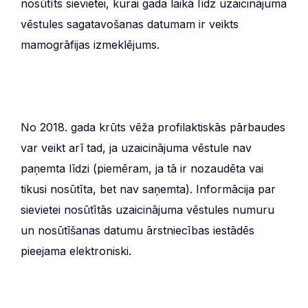
nosūtīts sievietei, kurai gada laikā līdz uzaicinājuma
vēstules sagatavošanas datumam ir veikts
mamogrāfijas izmeklējums.
No 2018. gada krūts vēža profilaktiskās pārbaudes
var veikt arī tad, ja uzaicinājuma vēstule nav
paņemta līdzi (piemēram, ja tā ir nozaudēta vai
tikusi nosūtīta, bet nav saņemta). Informācija par
sievietei nosūtītās uzaicinājuma vēstules numuru
un nosūtīšanas datumu ārstniecības iestādēs
pieejama elektroniski.