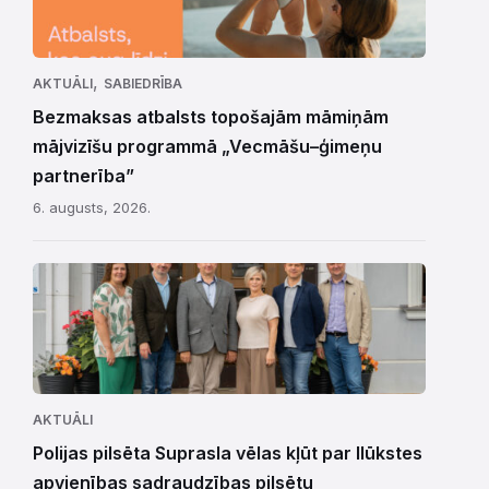
,
AKTUĀLI
SABIEDRĪBA
Bezmaksas atbalsts topošajām māmiņām
mājvizīšu programmā „Vecmāšu–ģimeņu
partnerība”
6. augusts, 2026.
AKTUĀLI
Polijas pilsēta Suprasla vēlas kļūt par Ilūkstes
apvienības sadraudzības pilsētu