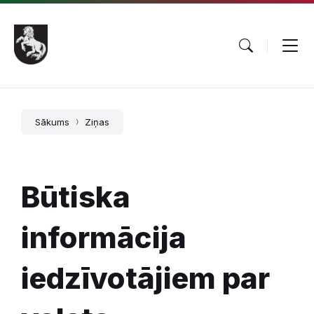
Pāriet
Skip
Skip
uz
to
to
saturu
main
footer
navigation
Sākums
Ziņas
Būtiska
informācija
iedzīvotājiem par