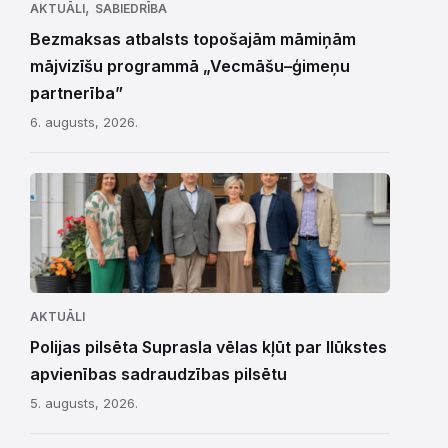
,
AKTUĀLI
SABIEDRĪBA
Bezmaksas atbalsts topošajām māmiņām
mājvizīšu programmā „Vecmāšu–ģimeņu
partnerība”
6. augusts, 2026.
AKTUĀLI
Polijas pilsēta Suprasla vēlas kļūt par Ilūkstes
apvienības sadraudzības pilsētu
5. augusts, 2026.