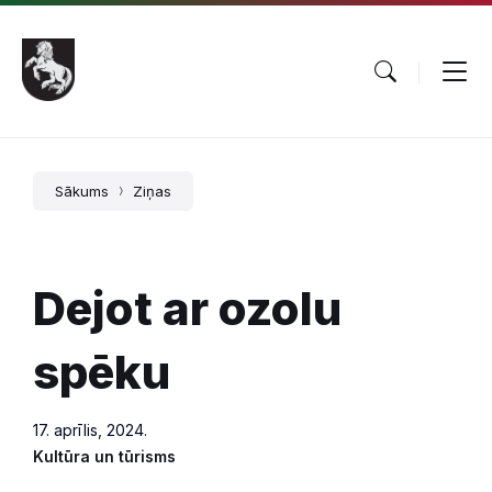
Pāriet
Skip
Skip
uz
to
to
saturu
main
footer
navigation
Sākums
Ziņas
Dejot ar ozolu
spēku
17. aprīlis, 2024.
Kultūra un tūrisms