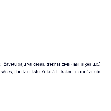
žāvētu gaļu vai desas, treknas zivis (lasi, siļķes u.c.),
 sēnes, daudz riekstu, šokolādi, kakao, majonēzi utml.