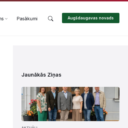
Augšdaugavas novads
ms
Pasākumi
Jaunākās Ziņas
AKTUĀLI