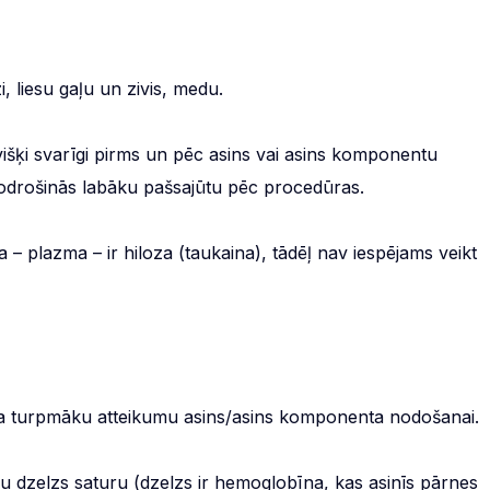
, liesu gaļu un zivis, medu.
višķi svarīgi pirms un pēc asins vai asins komponentu
drošinās labāku pašsajūtu pēc procedūras.
a – plazma – ir hiloza (taukaina), tādēļ nav iespējams veikt
saka turpmāku atteikumu asins/asins komponenta nodošanai.
u dzelzs saturu (dzelzs ir hemoglobīna, kas asinīs pārnes