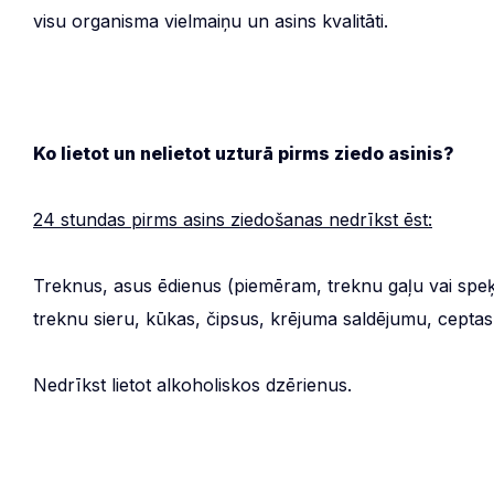
visu organisma vielmaiņu un asins kvalitāti.
Ko lietot un nelietot uzturā pirms ziedo asinis?
24 stundas pirms asins ziedošanas nedrīkst ēst:
Treknus, asus ēdienus (piemēram, treknu gaļu vai speķi, 
treknu sieru, kūkas, čipsus, krējuma saldējumu, ceptas
Nedrīkst lietot alkoholiskos dzērienus.