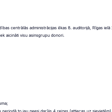
as centrālās administrācijas ēkas 8. auditorijā, Rīgas ielā 
iek aicināti visu asinsgrupu donori.
ruma;
eriodā to jau neesi darījis 4 reizes (attiecas uz sievietēm)