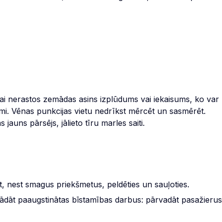
 lai nerastos zemādas asins izplūdums vai iekaisums, ko var
ismi. Vēnas punkcijas vietu nedrīkst mērcēt un sasmērēt.
 jauns pārsējs, jālieto tīru marles saiti.
t, nest smagus priekšmetus, peldēties un sauļoties.
rādāt paaugstinātas bīstamības darbus: pārvadāt pasažierus