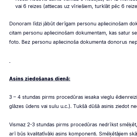
vai 6 reizes (attiecas uz vīriešiem, turklāt pēc 6 re
Donoram līdzi jābūt derīgam personu apliecinošam dok
citam personu apliecinošam dokumentam, kas satur se
foto. Bez personu apliecinoša dokumenta donorus ne
Asins ziedošanas dienā:
3 – 4 stundas pirms procedūras iesaka vieglu ēdienre
glāzes ūdens vai sulu u.c.). Tukšā dūšā asinis ziedot ne
Vismaz 2-3 stundas pirms procedūras nedrīkst smēķēt, 
arī būs kvalitatīvāki asins komponenti. Smēķētājiem sk