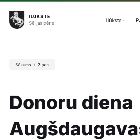
Pāriet
Skip
Skip
+371 654 478 50
pasts@ilukste.lv
uz
to
to
saturu
main
footer
ILŪKSTE
navigation
Ilūkste
P
Sēlijas pērle
Sākums
Ziņas
Donoru diena
Augšdaugava