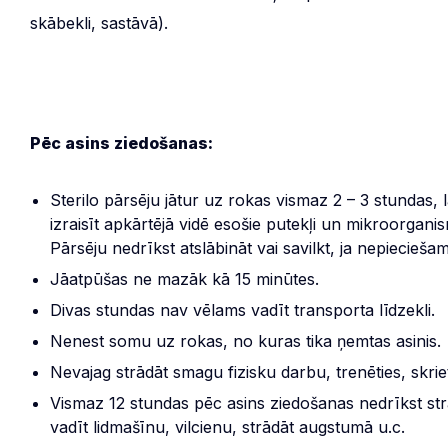
skābekli, sastāvā).
Pēc asins ziedošanas:
Sterilo pārsēju jātur uz rokas vismaz 2 – 3 stundas,
izraisīt apkārtējā vidē esošie putekļi un mikroorgan
Pārsēju nedrīkst atslābināt vai savilkt, ja nepieciešams
Jāatpūšas ne mazāk kā 15 minūtes.
Divas stundas nav vēlams vadīt transporta līdzekli.
Nenest somu uz rokas, no kuras tika ņemtas asinis.
Nevajag strādāt smagu fizisku darbu, trenēties, skrie
Vismaz 12 stundas pēc asins ziedošanas nedrīkst st
vadīt lidmašīnu, vilcienu, strādāt augstumā u.c.