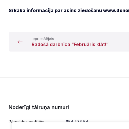
Sīkāka informācija par asins ziedošanu www.donor
Iepriekšējais
Radošā darbnīca “Februāris klāt!”
Noderīgi tālruņa numuri
Pārvaldes vadītāja
654 478 54