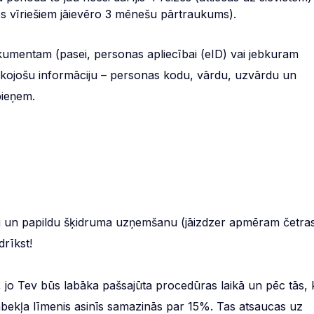
izes vīriešiem jāievēro 3 mēnešu pārtraukums).
umentam (pasei, personas apliecībai (eID) vai jebkuram
kojošu informāciju – personas kodu, vārdu, uzvārdu un
pieņem.
izi un papildu šķidruma uzņemšanu (jāizdzer apmēram četra
drīkst!
jo Tev būs labāka pašsajūta procedūras laikā un pēc tās, 
ābekļa līmenis asinīs samazinās par 15%. Tas atsaucas uz