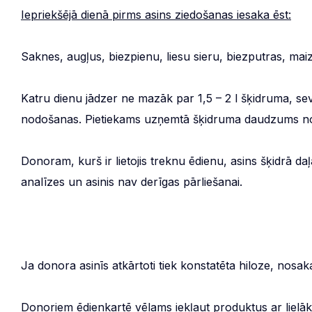
Iepriekšējā dienā pirms asins ziedošanas iesaka ēst:
Saknes, augļus, biezpienu, liesu sieru, biezputras, maizi
Katru dienu jādzer ne mazāk par 1,5 – 2 l šķidruma, se
nodošanas. Pietiekams uzņemtā šķidruma daudzums no
Donoram, kurš ir lietojis treknu ēdienu, asins šķidrā daļ
analīzes un asinis nav derīgas pārliešanai.
Ja donora asinīs atkārtoti tiek konstatēta hiloze, no
Donoriem ēdienkartē vēlams iekļaut produktus ar lielāk