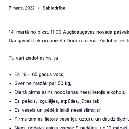
7. marts, 2022.
Sabiedrība
14. martā no plkst. 11.00 Augšdaugavas novada pašvaldīb
Daugavpilī tiek organizēta Donoru diena. Ziedot asinis t
Tu vari ziedot asinis, ja
Esi 18 – 65 gadus vecs;
Sver ne mazāk par 50 kg;
Dienā pirms asins nodošanas neesi lietojis alkoholu;
Esi paēdis, izgulējies, atpūties, jūties labi;
Esi vesels un pēdējā laikā neesi slimojis;
Pirms tam esi lietojis veselīgu uzturu un daudz šķid
Neesi nodevis asinis vismaz 9 nedēļas, un 12 mēnešu p