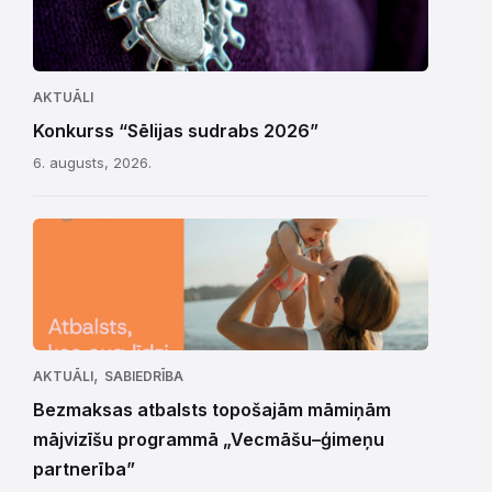
AKTUĀLI
Konkurss “Sēlijas sudrabs 2026”
6. augusts, 2026.
,
AKTUĀLI
SABIEDRĪBA
Bezmaksas atbalsts topošajām māmiņām
mājvizīšu programmā „Vecmāšu–ģimeņu
partnerība”