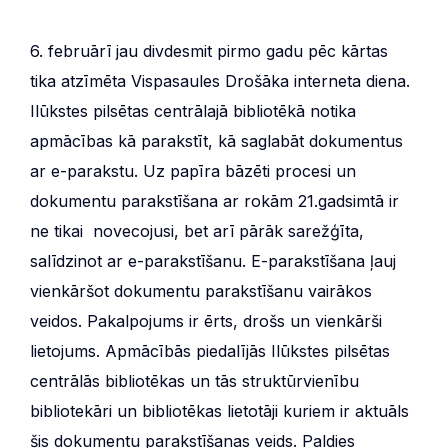
6. februārī jau divdesmit pirmo gadu pēc kārtas
tika atzīmēta Vispasaules Drošāka interneta diena.
Ilūkstes pilsētas centrālajā bibliotēkā notika
apmācības kā parakstīt, kā saglabāt dokumentus
ar e-parakstu. Uz papīra bāzēti procesi un
dokumentu parakstīšana ar rokām 21.gadsimtā ir
ne tikai novecojusi, bet arī pārāk sarežģīta,
salīdzinot ar e-parakstīšanu. E-parakstīšana ļauj
vienkāršot dokumentu parakstīšanu vairākos
veidos. Pakalpojums ir ērts, drošs un vienkārši
lietojums. Apmācībās piedalījās Ilūkstes pilsētas
centrālās bibliotēkas un tās struktūrvienību
bibliotekāri un bibliotēkas lietotāji kuriem ir aktuāls
šis dokumentu parakstīšanas veids. Paldies