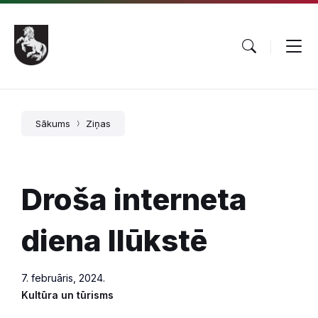
Pāriet
Skip
Skip
uz
to
to
saturu
main
footer
navigation
Sākums
Ziņas
Droša interneta
diena Ilūkstē
7. februāris, 2024.
Kultūra un tūrisms