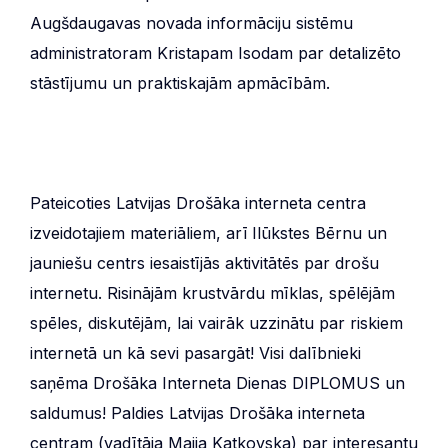
Augšdaugavas novada informāciju sistēmu
administratoram Kristapam Isodam par detalizēto
stāstījumu un praktiskajām apmācībām.
Pateicoties Latvijas Drošāka interneta centra
izveidotajiem materiāliem, arī Ilūkstes Bērnu un
jauniešu centrs iesaistījās aktivitātēs par drošu
internetu. Risinājām krustvārdu mīklas, spēlējām
spēles, diskutējām, lai vairāk uzzinātu par riskiem
internetā un kā sevi pasargāt! Visi dalībnieki
saņēma Drošāka Interneta Dienas DIPLOMUS un
saldumus! Paldies Latvijas Drošāka interneta
centram (vadītāja Maija Katkovska) par interesantu