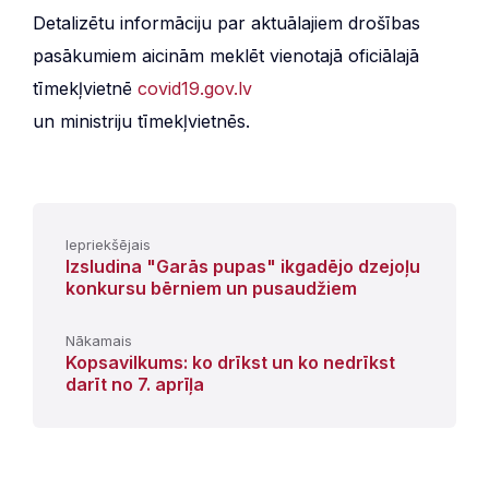
Detalizētu informāciju par aktuālajiem drošības
pasākumiem aicinām meklēt vienotajā oficiālajā
tīmekļvietnē
covid19.gov.lv
un ministriju tīmekļvietnēs.
Iepriekšējais
Izsludina "Garās pupas" ikgadējo dzejoļu
konkursu bērniem un pusaudžiem
Nākamais
Kopsavilkums: ko drīkst un ko nedrīkst
darīt no 7. aprīļa