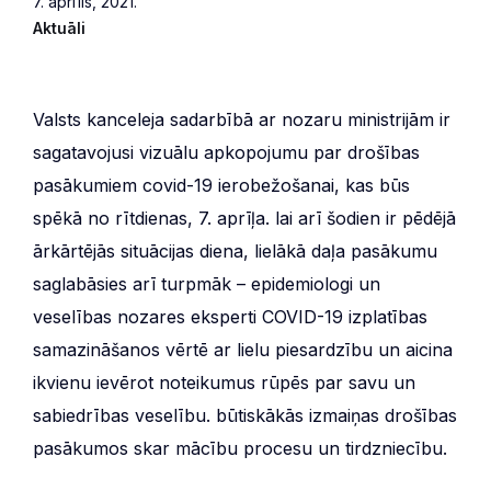
7. aprīlis, 2021.
Aktuāli
Valsts kanceleja sadarbībā ar nozaru ministrijām ir
sagatavojusi vizuālu apkopojumu par drošības
pasākumiem covid-19 ierobežošanai, kas būs
spēkā no rītdienas, 7. aprīļa. lai arī šodien ir pēdējā
ārkārtējās situācijas diena, lielākā daļa pasākumu
saglabāsies arī turpmāk – epidemiologi un
veselības nozares eksperti COVID-19 izplatības
samazināšanos vērtē ar lielu piesardzību un aicina
ikvienu ievērot noteikumus rūpēs par savu un
sabiedrības veselību. būtiskākās izmaiņas drošības
pasākumos skar mācību procesu un tirdzniecību.