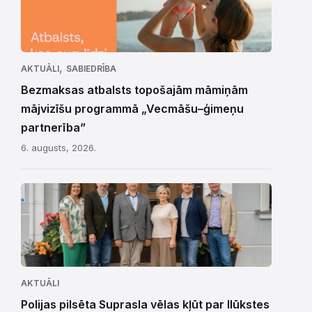
,
AKTUĀLI
SABIEDRĪBA
Bezmaksas atbalsts topošajām māmiņām
mājvizīšu programmā „Vecmāšu–ģimeņu
partnerība”
6. augusts, 2026.
AKTUĀLI
Polijas pilsēta Suprasla vēlas kļūt par Ilūkstes