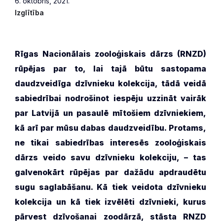
6. oktobris, 2021.
Izglītība
Rīgas Nacionālais zooloģiskais dārzs (RNZD)
rūpējas par to, lai tajā būtu sastopama
daudzveidīga dzīvnieku kolekcija, tādā veidā
sabiedrībai nodrošinot iespēju uzzināt vairāk
par Latvijā un pasaulē mītošiem dzīvniekiem,
kā arī par mūsu dabas daudzveidību. Protams,
ne tikai sabiedrības interesēs zooloģiskais
dārzs veido savu dzīvnieku kolekciju, – tas
galvenokārt rūpējas par dažādu apdraudētu
sugu saglabāšanu. Kā tiek veidota dzīvnieku
kolekcija un kā tiek izvēlēti dzīvnieki, kurus
pārvest dzīvošanai zoodārzā, stāsta RNZD