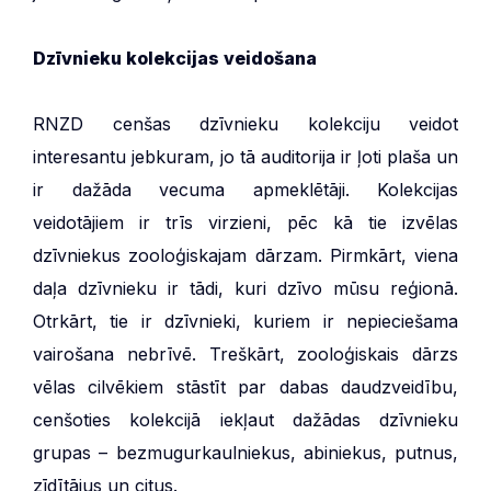
Dzīvnieku kolekcijas veidošana
RNZD cenšas dzīvnieku kolekciju veidot
interesantu jebkuram, jo tā auditorija ir ļoti plaša un
ir dažāda vecuma apmeklētāji. Kolekcijas
veidotājiem ir trīs virzieni, pēc kā tie izvēlas
dzīvniekus zooloģiskajam dārzam. Pirmkārt, viena
daļa dzīvnieku ir tādi, kuri dzīvo mūsu reģionā.
Otrkārt, tie ir dzīvnieki, kuriem ir nepieciešama
vairošana nebrīvē. Treškārt, zooloģiskais dārzs
vēlas cilvēkiem stāstīt par dabas daudzveidību,
cenšoties kolekcijā iekļaut dažādas dzīvnieku
grupas – bezmugurkaulniekus, abiniekus, putnus,
zīdītājus un citus.