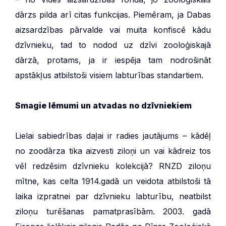
dārzs pilda arī citas funkcijas. Piemēram, ja Dabas
aizsardzības pārvalde vai muita konfiscē kādu
dzīvnieku, tad to nodod uz dzīvi zooloģiskajā
dārzā, protams, ja ir iespēja tam nodrošināt
apstākļus atbilstoši visiem labturības standartiem.
Smagie lēmumi un atvadas no dzīvniekiem
Lielai sabiedrības daļai ir radies jautājums – kādēļ
no zoodārza tika aizvesti ziloņi un vai kādreiz tos
vēl redzēsim dzīvnieku kolekcijā? RNZD ziloņu
mītne, kas celta 1914.gadā un veidota atbilstoši tā
laika izpratnei par dzīvnieku labturību, neatbilst
ziloņu turēšanas pamatprasībām. 2003. gadā