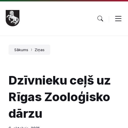
Pāriet
Skip
Skip
uz
to
to
saturu
main
footer
navigation
Sākums
Ziņas
Dzīvnieku ceļš uz
Rīgas Zooloģisko
dārzu