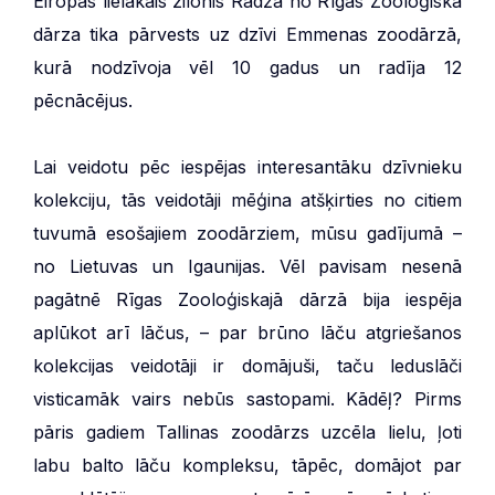
Eiropas lielākais zilonis Radža no Rīgas Zooloģiskā
dārza tika pārvests uz dzīvi Emmenas zoodārzā,
kurā nodzīvoja vēl 10 gadus un radīja 12
pēcnācējus.
Lai veidotu pēc iespējas interesantāku dzīvnieku
kolekciju, tās veidotāji mēģina atšķirties no citiem
tuvumā esošajiem zoodārziem, mūsu gadījumā –
no Lietuvas un Igaunijas. Vēl pavisam nesenā
pagātnē Rīgas Zooloģiskajā dārzā bija iespēja
aplūkot arī lāčus, – par brūno lāču atgriešanos
kolekcijas veidotāji ir domājuši, taču leduslāči
visticamāk vairs nebūs sastopami. Kādēļ? Pirms
pāris gadiem Tallinas zoodārzs uzcēla lielu, ļoti
labu balto lāču kompleksu, tāpēc, domājot par