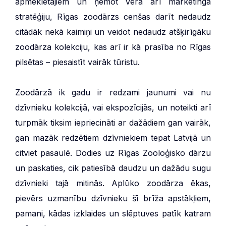
apmeklētājiem un ņemot vērā arī mārketinga
stratēģiju, Rīgas zoodārzs cenšas darīt nedaudz
citādāk nekā kaimiņi un veidot nedaudz atšķirīgāku
zoodārza kolekciju, kas arī ir kā prasība no Rīgas
pilsētas – piesaistīt vairāk tūristu.
Zoodārzā ik gadu ir redzami jaunumi vai nu
dzīvnieku kolekcijā, vai ekspozīcijās, un noteikti arī
turpmāk tiksim iepriecināti ar dažādiem gan vairāk,
gan mazāk redzētiem dzīvniekiem tepat Latvijā un
citviet pasaulē. Dodies uz Rīgas Zooloģisko dārzu
un paskaties, cik patiesībā daudzu un dažādu sugu
dzīvnieki tajā mitinās. Aplūko zoodārza ēkas,
pievērs uzmanību dzīvnieku šī brīža apstākļiem,
pamani, kādas izklaides un slēptuves patīk katram