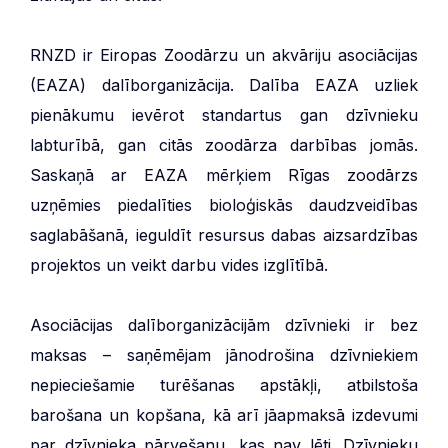
RNZD ir Eiropas Zoodārzu un akvāriju asociācijas
(EAZA) dalīborganizācija. Dalība EAZA uzliek
pienākumu ievērot standartus gan dzīvnieku
labturībā, gan citās zoodārza darbības jomās.
Saskaņā ar EAZA mērķiem Rīgas zoodārzs
uzņēmies piedalīties bioloģiskās daudzveidības
saglabāšanā, ieguldīt resursus dabas aizsardzības
projektos un veikt darbu vides izglītībā.
Asociācijas dalīborganizācijām dzīvnieki ir bez
maksas – saņēmējam jānodrošina dzīvniekiem
nepieciešamie turēšanas apstākļi, atbilstoša
barošana un kopšana, kā arī jāapmaksā izdevumi
par dzīvnieka pārvešanu, kas nav lēti. Dzīvnieku