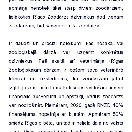
apmaiņa nenotiek tikai starp diviem zoodārziem,
lielākoties Rīgas Zoodārzs dzīvniekus dod vienam
zoodārzam, bet saņem no cita zoodārza.
Ir daudzi un precīzi noteikumi, kas nosaka, vai
zooloģiskajā dārzā var uzņemt konkrētus
dzīvniekus. Tajā skaitā arī veterinārija (Rīgas
Zooloģiskajam dārzam ir pašam sava veterinārā
klīnika) un uzstādījums, ka zoodārzam jābūt
izglītojošam. Lielu lomu kolekcijas veidošanā ieņem
finansiālie apsvērumi un apstākļi, kādus zoodārzs
var nodrošināt. Piemēram, 2020. gadā RNZD 40%
finansējuma nopelnīja ar biļetēm. Apmēram 50%
sniedz Rīgas pilsēta, un tad ir neliela daļa no valsts
– no Vides aizsardzības fonda, jo zooloģiskais