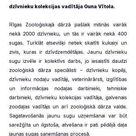
dzīvnieku kolekcijas vadītāja Guna Vītola.
Rīgas Zooloģiskajā dārzā pašlaik mitinās vairāk
nekā 2000 dzīvnieku, un tās ir vairāk nekā 400
sugas. Turklāt atsevišķi netiek skaitīti kukaiņi un
zivis, kuras ir dzīvdzemdētājas. Jaunu dzīvnieku
sugu izvēle ir kolektīvs darbs, jo iesaistīti daudzi
zooloģiskā dārza speciālisti – dzīvnieku kopēji,
dzīvnieku nodaļu vadītāji, veterinārārsti, izglītības
un informācijas nodaļas darbinieki, tehniskie
darbinieki, dzīvnieku kolekcijas vadītāja, galvenais
zoodaļas vadītājs un arī zooloģiskā dārza valde.
Sagatavošanās jaunu sugu uzņemšanai var būt
sarežģīta un ilgstoša, atvešana ir pati pēdējā daļa
jaunas sugas saņemšanas procesā.