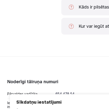
Kāds ir pilsēta
Kur var iegūt a
Noderīgi tālruņa numuri
Pārvaldes vadītāja
654 478 54
Sīkdatņu iestatījumi
Iesniegumi,
654 478 50
informācija,