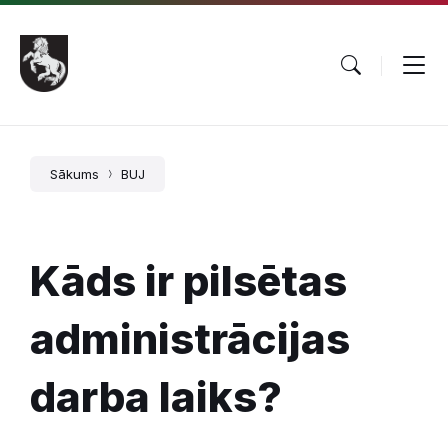
Pāriet
Skip
Skip
uz
to
to
saturu
main
footer
navigation
Sākums
BUJ
Kāds ir pilsētas
administrācijas
darba laiks?