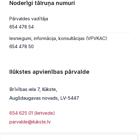
Noderīgi tālruņa numuri
Pārvaldes vadītāja
654 478 54
Iesniegumi, informācija, konsultācijas (VPVKAC)
654 478 50
Ilūkstes apvienības pārvalde
Brīvības iela 7, Ilūkste,
Augšdaugavas novads, LV-5447
654 625 01 (lietvede)
parvalde@ilukste.lv