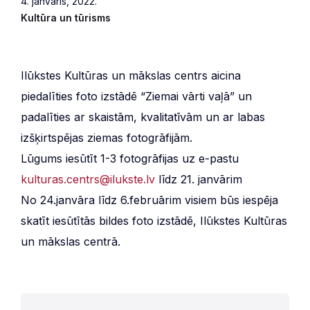
4. janvāris, 2022.
Kultūra un tūrisms
Ilūkstes Kultūras un mākslas centrs aicina
piedalīties foto izstādē “Ziemai vārti vaļā” un
padalīties ar skaistām, kvalitatīvām un ar labas
izšķirtspējas ziemas fotogrāfijām.
Lūgums iesūtīt 1-3 fotogrāfijas uz e-pastu
kulturas.centrs@ilukste.lv
līdz 21. janvārim
No 24.janvāra līdz 6.februārim visiem būs iespēja
skatīt iesūtītās bildes foto izstādē, Ilūkstes Kultūras
un mākslas centrā.