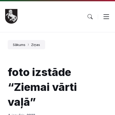
Pāriet
Skip
Skip
uz
to
to
saturu
main
footer
navigation
Sākums
Ziņas
foto izstāde
“Ziemai vārti
vaļā”