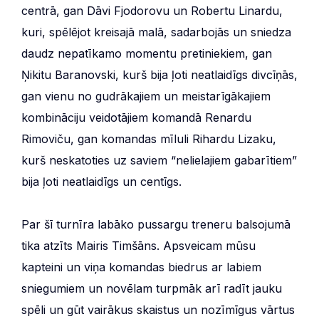
centrā, gan Dāvi Fjodorovu un Robertu Linardu,
kuri, spēlējot kreisajā malā, sadarbojās un sniedza
daudz nepatīkamo momentu pretiniekiem, gan
Ņikitu Baranovski, kurš bija ļoti neatlaidīgs divcīņās,
gan vienu no gudrākajiem un meistarīgākajiem
kombināciju veidotājiem komandā Renardu
Rimoviču, gan komandas mīluli Rihardu Lizaku,
kurš neskatoties uz saviem “nelielajiem gabarītiem”
bija ļoti neatlaidīgs un centīgs.
Par šī turnīra labāko pussargu treneru balsojumā
tika atzīts Mairis Timšāns. Apsveicam mūsu
kapteini un viņa komandas biedrus ar labiem
sniegumiem un novēlam turpmāk arī radīt jauku
spēli un gūt vairākus skaistus un nozīmīgus vārtus