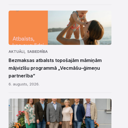
,
AKTUĀLI
SABIEDRĪBA
Bezmaksas atbalsts topošajām māmiņām
mājvizīšu programmā „Vecmāšu–ģimeņu
partnerība”
6. augusts, 2026.