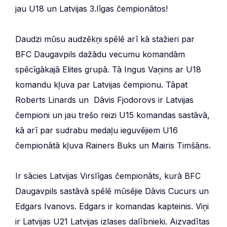
jau U18 un Latvijas 3.līgas čempionātos!
Daudzi mūsu audzēkņi spēlē arī kā stažieri par
BFC Daugavpils dažādu vecumu komandām
spēcīgākajā Elites grupā. Tā Ingus Vaņins ar U18
komandu kļuva par Latvijas čempionu. Tāpat
Roberts Linards un Dāvis Fjodorovs ir Latvijas
čempioni un jau trešo reizi U15 komandas sastāvā,
kā arī par sudrabu medaļu ieguvējiem U16
čempionātā kļuva Rainers Buks un Mairis Timšāns.
Ir sācies Latvijas Virslīgas čempionāts, kurā BFC
Daugavpils sastāvā spēlē mūsējie Dāvis Cucurs un
Edgars Ivanovs. Edgars ir komandas kapteinis. Viņi
ir Latvijas U21 Latvijas izlases dalībnieki. Aizvadītas