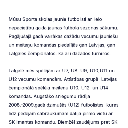
Mūsu Sporta skolas jaunie futbolisti ar lielo
nepacietību gaida jaunas futbola sezonas sākumu.
Pagājušajā gadā vairākas dažādu vecumu jauniešu
un meiteņu komandas piedalījās gan Latvijas, gan
Latgales čempionātos, kā arī dažādos turnīros.
Latgalē mēs spēlējām ar U7, U8, U9, U10,U11 un
U12 vecumu komandām. Attīstības grupā Latvijas
čempionātā spēlēja meiteņu U10, U12, un U14
komandas. Augstāko sniegumu rādīja
2008.-2009.gadā dzimušās (U12) futbolistes, kuras
līdz pēdējam sabraukumam dalīja pirmo vietu ar
SK Imantas komandu. Diemžēl zaudējums pret SK