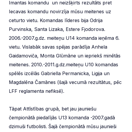
Imantas komandu un neizšķirts rezultāts pret
Iecavas komandu novirzīja mūsu meitenes uz
ceturto vietu. Komandas līderes bija Odrija
Purvinska, Santa Lizaka, Estere Fjodorova.
2006.-2007.g.dz. meiteņu U14 komanda ieņēma 6.
vietu. Vislabāk savas spējas parādīja Anhela
Gaidamoviča, Monta Glūmāne un iepriekš minētās
meitenes. 2010.-2011.g.dz.meiteņu U10 komandas
spēlēs izcēlās Gabriella Permanicka, Ligija un
Magdalēna Čamānes (šajā vecumā rezultātus, pēc
LFF reglamenta nefiksē).
Tāpat Attīstības grupā, bet jau jauniešu
čempionātā piedalījās U13 komanda -2007.gadā
dzimuši futbolisti. Šajā čempionātā mūsu jaunieši