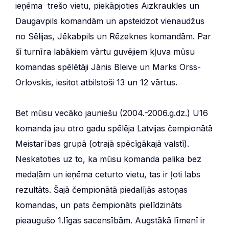
ieņēma trešo vietu, piekāpjoties Aizkraukles un
Daugavpils komandām un apsteidzot vienaudžus
no Sēlijas, Jēkabpils un Rēzeknes komandām. Par
šī turnīra labākiem vārtu guvējiem kļuva mūsu
komandas spēlētāji Jānis Bleive un Marks Orss-
Orlovskis, iesitot atbilstoši 13 un 12 vārtus.
Bet mūsu vecāko jauniešu (2004.-2006.g.dz.) U16
komanda jau otro gadu spēlēja Latvijas čempionātā
Meistarības grupā (otrajā spēcīgākajā valstī).
Neskatoties uz to, ka mūsu komanda palika bez
medaļām un ieņēma ceturto vietu, tas ir ļoti labs
rezultāts. Šajā čempionātā piedalījās astoņas
komandas, un pats čempionāts pielīdzināts
pieaugušo 1.līgas sacensībām. Augstākā līmenī ir