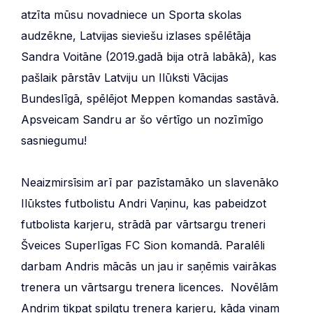
atzīta mūsu novadniece un Sporta skolas
audzēkne, Latvijas sieviešu izlases spēlētāja
Sandra Voitāne (2019.gadā bija otrā labākā), kas
pašlaik pārstāv Latviju un Ilūksti Vācijas
Bundeslīgā, spēlējot Meppen komandas sastāvā.
Apsveicam Sandru ar šo vērtīgo un nozīmīgo
sasniegumu!
Neaizmirsīsim arī par pazīstamāko un slavenāko
Ilūkstes futbolistu Andri Vaņinu, kas pabeidzot
futbolista karjeru, strādā par vārtsargu treneri
Šveices Superlīgas FC Sion komandā. Paralēli
darbam Andris mācās un jau ir saņēmis vairākas
trenera un vārtsargu trenera licences. Novēlām
Andrim tikpat spilgtu trenera karjeru, kāda viņam