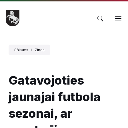
Pāriet
Skip
Skip
uz
to
to
saturu
main
footer
navigation
Sākums
Ziņas
Gatavojoties
jaunajai futbola
sezonai, ar