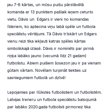
jau 7-8 kārtas, un mūsu puišu pārstāvētā
komanda ar 13 punktiem pašlaik ieņem ceturto
vietu. Dāvis un Edgars ir vieni no komandas
līderiem, ko apliecina viņu labā spēle un futbola
speciālistu vērtējumi. Tā Dāvis trīskārt un Edgars
vienu reizi tika iekļauti katras spēles kārtas
simboliskajā izlasē. Dāvis ir nominēts par pirmā
riņķa labāko jauno (vecumā līdz 21 gadam)
futbolistu. Abiem puišiem šosezon jau ir pa vienam
gūtam vārtam. Novēlam turpināt tiekties uz
sasniegumiem futbolā un dzīvē!
Lepojamies par Ilūkstes futbolistiem un futbolistēm.
Latvijas treneru un futbola speciālistu balsojumā
par labāko 2020.gada futbolisti pirmoreiz tika