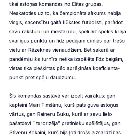
tikai astoņas komandas no Elites grupas.
Neskatoties uz to, ka čempionāta sākums nebija
viegls, sacensību gaitā Ilūkstes futbolisti, parādot
savu raksturu un meistarību, spēli aiz spēlēs krāja
svarīgus punktu un līdz pēdējam cīnījās par trešo
vietu ar Rēzeknes vienaudžiem. Bet sakarā ar
pandēmiju šis turnīrs netika izspēlēts līdz beigām,
vietas tika piešķirtas pēc aprēķināta koeficienta-
punkti pret spēļu daudzumu.
Šīs komandas sastāvā var izcelt vairākus: gan
kapteini Mairi Timšānu, kurš pats guva astoņus
vārtus, gan Raineru Buku, kurš ar savu lielo
pašatdevi ” terorizēja” pretinieku spēlētājus, gan
Stīvenu Kokaini, kurš bija ļoti drošs aizsardzības