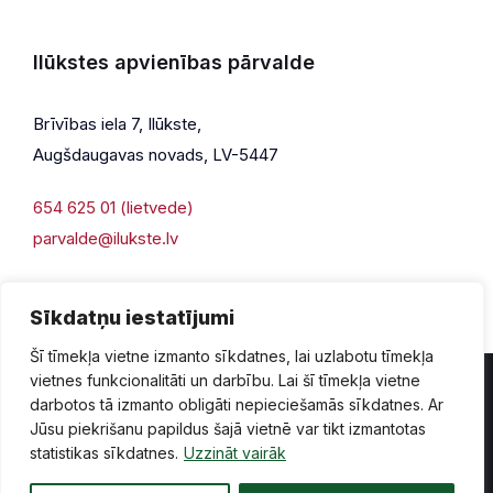
Ilūkstes apvienības pārvalde
Brīvības iela 7, Ilūkste,
Augšdaugavas novads, LV-5447
654 625 01 (lietvede)
parvalde@ilukste.lv
Sīkdatņu iestatījumi
Šī tīmekļa vietne izmanto sīkdatnes, lai uzlabotu tīmekļa
vietnes funkcionalitāti un darbību. Lai šī tīmekļa vietne
darbotos tā izmanto obligāti nepieciešamās sīkdatnes. Ar
Jūsu piekrišanu papildus šajā vietnē var tikt izmantotas
Privātuma politika
Piekļūstamība
Lapas karte
statistikas sīkdatnes.
Uzzināt vairāk
Vecā mājaslapas versija