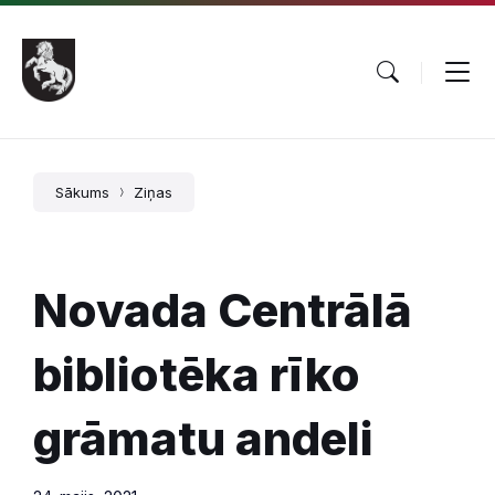
Pāriet
Skip
Skip
uz
to
to
saturu
main
footer
navigation
Sākums
Ziņas
Novada Centrālā
bibliotēka rīko
grāmatu andeli