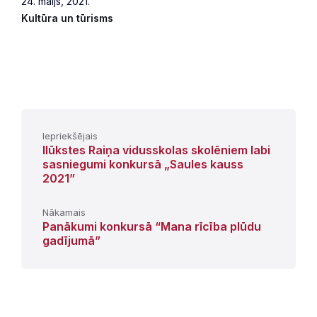
24. maijs, 2021.
Kultūra un tūrisms
Iepriekšējais
Ilūkstes Raiņa vidusskolas skolēniem labi
sasniegumi konkursā „Saules kauss
2021”
Nākamais
Panākumi konkursā “Mana rīcība plūdu
gadījumā”