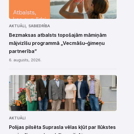
,
AKTUĀLI
SABIEDRĪBA
Bezmaksas atbalsts topošajām māmiņām
mājvizīšu programmā „Vecmāšu–ģimeņu
partnerība”
6. augusts, 2026.
AKTUĀLI
Polijas pilsēta Suprasla vēlas kļūt par Ilūkstes