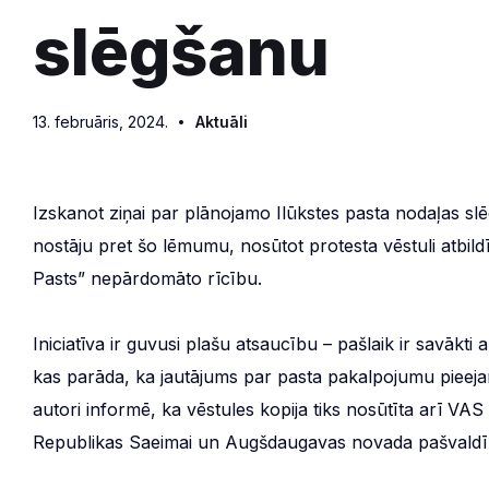
slēgšanu
13. februāris, 2024.
Aktuāli
Izskanot ziņai par plānojamo Ilūkstes pasta nodaļas sl
nostāju pret šo lēmumu, nosūtot protesta vēstuli atbildī
Pasts” nepārdomāto rīcību.
Iniciatīva ir guvusi plašu atsaucību – pašlaik ir savākt
kas parāda, ka jautājums par pasta pakalpojumu pieejamī
autori informē, ka vēstules kopija tiks nosūtīta arī VAS 
Republikas Saeimai un Augšdaugavas novada pašvaldī