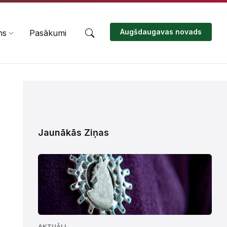
Augšdaugavas novads
ms
Pasākumi
Jaunākās Ziņas
AKTUĀLI