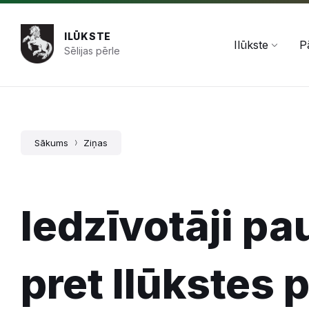
Pāriet
Skip
Skip
+371 654 478 50
pasts@ilukste.lv
uz
to
to
saturu
main
footer
ILŪKSTE
navigation
Ilūkste
P
Sēlijas pērle
Sākums
Ziņas
Iedzīvotāji pa
pret Ilūkstes 