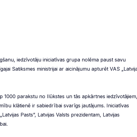
ēgšanu, iedzīvotāju iniciatīvas grupa nolēma paust savu
gajai Satiksmes ministrijai ar aicinājumu apturēt VAS „Latvij
i ap 1000 parakstu no Ilūkstes un tās apkārtnes iedzīvotājiem
bu klātienē ir sabiedrībai svarīgs jautājums. Iniciatīvas
„Latvijas Pasts”, Latvijas Valsts prezidentam, Latvijas
bai.