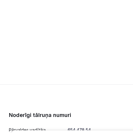
Noderīgi tālruņa numuri
Pārvaldes vadītāja
654 478 54