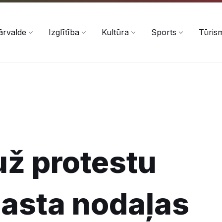
ārvalde
Izglītība
Kultūra
Sports
Tūris
už protestu
pasta nodaļas