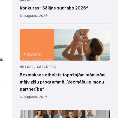
Konkurss “Sēlijas sudrabs 2026”
6. augusts, 2026.
as
,
AKTUĀLI
SABIEDRĪBA
Bezmaksas atbalsts topošajām māmiņām
mājvizīšu programmā „Vecmāšu–ģimeņu
,
partnerība”
6. augusts, 2026.