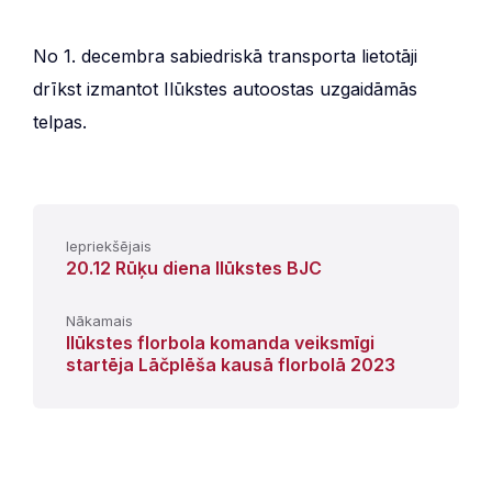
No 1. decembra sabiedriskā transporta lietotāji
drīkst izmantot Ilūkstes autoostas uzgaidāmās
telpas.
Iepriekšējais
20.12 Rūķu diena Ilūkstes BJC
Nākamais
Ilūkstes florbola komanda veiksmīgi
startēja Lāčplēša kausā florbolā 2023