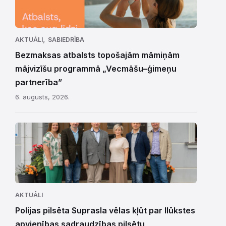
,
AKTUĀLI
SABIEDRĪBA
Bezmaksas atbalsts topošajām māmiņām
mājvizīšu programmā „Vecmāšu–ģimeņu
partnerība”
6. augusts, 2026.
AKTUĀLI
Polijas pilsēta Suprasla vēlas kļūt par Ilūkstes
apvienības sadraudzības pilsētu