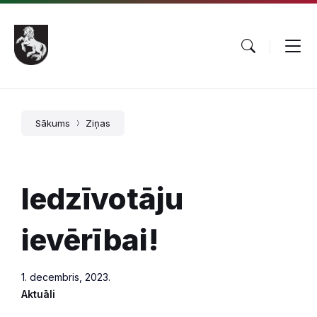
Pāriet
Skip
Skip
uz
to
to
saturu
main
footer
navigation
Sākums
Ziņas
Iedzīvotāju
ievērībai!
1. decembris, 2023.
Aktuāli