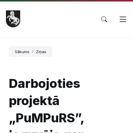
Pāriet
Skip
Skip
uz
to
to
saturu
main
footer
navigation
Sākums
Ziņas
Darbojoties
projektā
„PuMPuRS”,