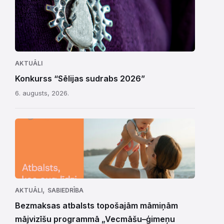
AKTUĀLI
Konkurss “Sēlijas sudrabs 2026”
6. augusts, 2026.
,
AKTUĀLI
SABIEDRĪBA
Bezmaksas atbalsts topošajām māmiņām
mājvizīšu programmā „Vecmāšu–ģimeņu