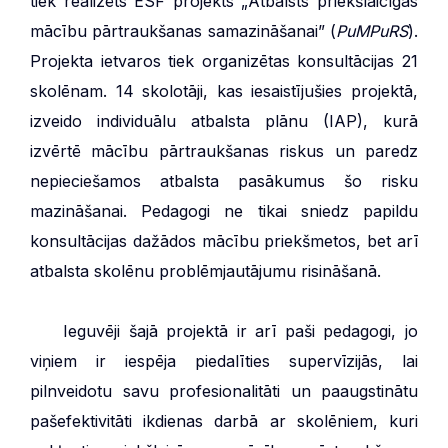
tiek realizēts ESF projekts „Atbalsts priekšlaicīgas
mācību pārtraukšanas samazināšanai” (
PuMPuRS
).
Projekta ietvaros tiek organizētas konsultācijas 21
skolēnam. 14 skolotāji, kas iesaistījušies projektā,
izveido individuālu atbalsta plānu (IAP), kurā
izvērtē mācību pārtraukšanas riskus un paredz
nepieciešamos atbalsta pasākumus šo risku
mazināšanai. Pedagogi ne tikai sniedz papildu
konsultācijas dažādos mācību priekšmetos, bet arī
atbalsta skolēnu problēmjautājumu risināšanā.
***
Ieguvēji šajā projektā ir arī paši pedagogi, jo
viņiem ir iespēja piedalīties supervīzijās, lai
pilnveidotu savu profesionalitāti un paaugstinātu
pašefektivitāti ikdienas darbā ar skolēniem, kuri