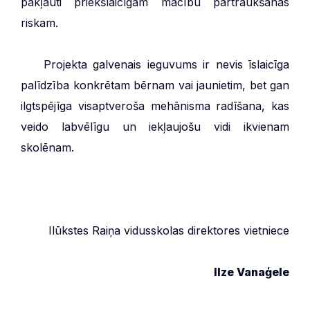
pakļauti priekšlaicīgam mācību pārtraukšanas
riskam.
***
Projekta galvenais ieguvums ir nevis īslaicīga
palīdzība konkrētam bērnam vai jaunietim, bet gan
ilgtspējīga visaptveroša mehānisma radīšana, kas
veido labvēlīgu un iekļaujošu vidi ikvienam
skolēnam.
Ilūkstes Raiņa vidusskolas direktores vietniece
Ilze Vanaģele