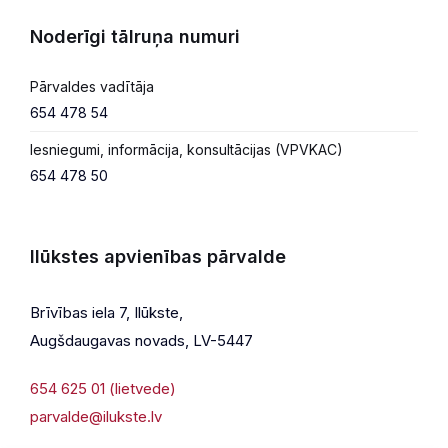
Noderīgi tālruņa numuri
Pārvaldes vadītāja
654 478 54
Iesniegumi, informācija, konsultācijas (VPVKAC)
654 478 50
Ilūkstes apvienības pārvalde
Brīvības iela 7, Ilūkste,
Augšdaugavas novads, LV-5447
654 625 01 (lietvede)
parvalde@ilukste.lv