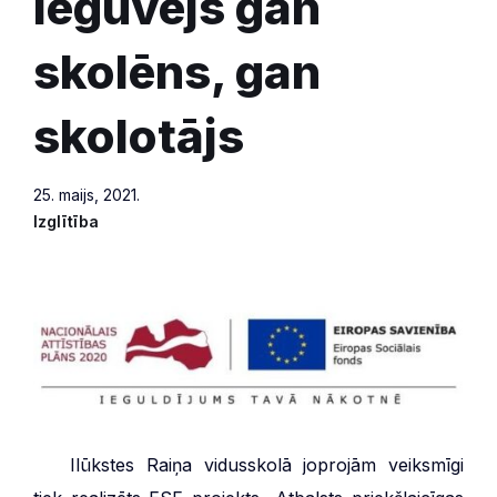
ieguvējs gan
skolēns, gan
skolotājs
25. maijs, 2021.
Izglītība
***
Ilūkstes Raiņa vidusskolā joprojām veiksmīgi