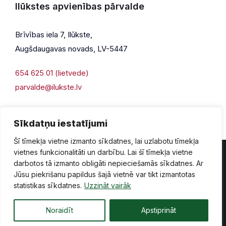
Ilūkstes apvienības pārvalde
Brīvības iela 7, Ilūkste,
Augšdaugavas novads, LV-5447
654 625 01 (lietvede)
parvalde@ilukste.lv
Sīkdatņu iestatījumi
Šī tīmekļa vietne izmanto sīkdatnes, lai uzlabotu tīmekļa
vietnes funkcionalitāti un darbību. Lai šī tīmekļa vietne
darbotos tā izmanto obligāti nepieciešamās sīkdatnes. Ar
Jūsu piekrišanu papildus šajā vietnē var tikt izmantotas
Privātuma politika
Piekļūstamība
Lapas karte
statistikas sīkdatnes.
Uzzināt vairāk
Vecā mājaslapas versija
Noraidīt
Apstiprināt
© 2026 Ilūkste, publicētā satura visas tiesības aizsargātas.