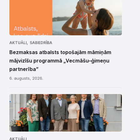
,
AKTUĀLI
SABIEDRĪBA
Bezmaksas atbalsts topošajām māmiņām
mājvizīšu programmā „Vecmāšu–ģimeņu
partnerība”
6. augusts, 2026.
AKTUĀLI