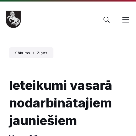
Pāriet
Skip
Skip
uz
to
to
saturu
main
footer
navigation
Sākums
Ziņas
Ieteikumi vasarā
nodarbinātajiem
jauniešiem