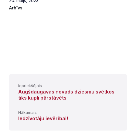
20. maijs, 2023.
Arhīvs
Iepriekšējais
Augšdaugavas novads dziesmu svētkos
tiks kupli pārstāvēts
Nākamais
Iedzīvotāju ievērībai!