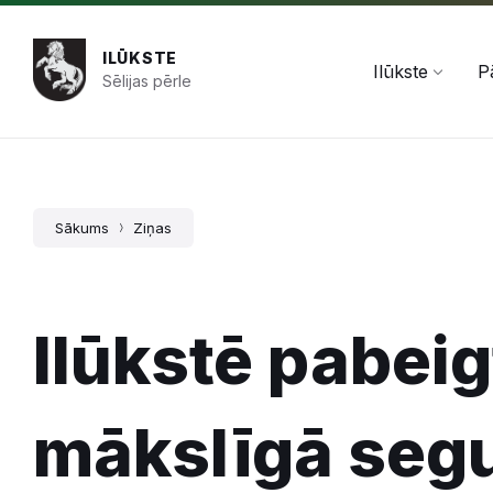
Pāriet
Skip
Skip
+371 654 478 50
pasts@ilukste.lv
uz
to
to
saturu
main
footer
ILŪKSTE
navigation
Ilūkste
P
Sēlijas pērle
Sākums
Ziņas
Ilūkstē pabeig
mākslīgā seg