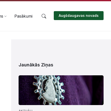
Augšdaugavas novads
ms
Pasākumi
Jaunākās Ziņas
AKTUĀLI