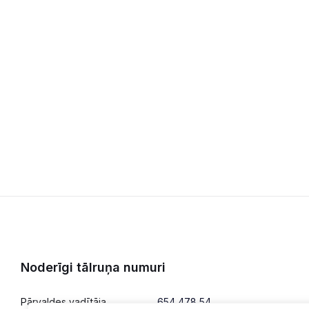
Noderīgi tālruņa numuri
Pārvaldes vadītāja
654 478 54