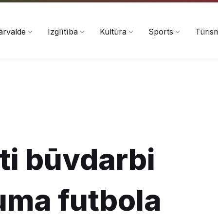
ārvalde
Izglītība
Kultūra
Sports
Tūris
ti būvdarbi
uma futbola