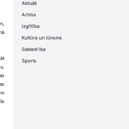
Aktuāli
Arhīvs
m,
Izglītība
mā
Kultūra un tūrisms
Sabiedrība
āt
Sports
u.
as
as
em
īs