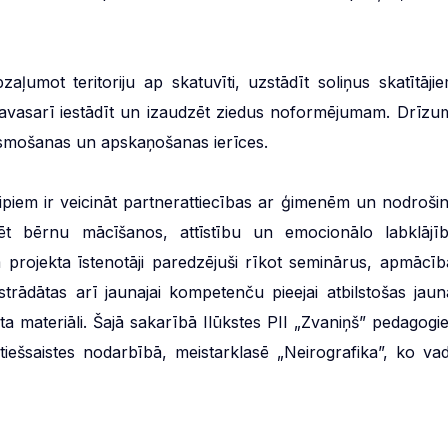
umot teritoriju ap skatuvīti, uzstādīt soliņus skatītājie
pavasarī iestādīt un izaudzēt ziedus noformējumam. Drīzu
gaismošanas un apskaņošanas ierīces.
ncipiem ir veicināt partnerattiecības ar ģimenēm un nodrošin
ēt bērnu mācīšanos, attīstību un emocionālo labklājīb
m projekta īstenotāji paredzējuši rīkot seminārus, apmācīb
trādātas arī jaunajai kompetenču pieejai atbilstošas jaun
a materiāli. Šajā sakarībā Ilūkstes PII „Zvaniņš” pedagogi
 tiešsaistes nodarbībā, meistarklasē „Neirografika”, ko vad