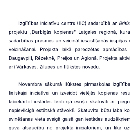
***
Izglītības iniciatīvu centrs (IIC) sadarbībā ar
Briti
projektu „Darbīgās kopienas” Latgales reģionā, kura m
sadarbības prasmes un veicināt iesaistīšanās iespējas 
veicināšanai. Projekta laikā paredzētas apmācības
Daugavpilī, Rēzeknē, Preiļos un Aglonā. Projekta aktivi
arī Vārkavas, Zilupes un Ilūkstes novadu.
***
Novembra sākumā Ilūkstes pirmsskolas izglītība
lieliskajai iniciatīvai un izveidot vietējās kopienas
labiekārtot iestādes teritorijā esošo skatuvīti ar piegu
nepievilcīgā estētiskā stāvoklī. Skatuvīte būtu laba 
svinēšanas vieta svaigā gaisā gan iestādes audzēkņie
guva atsaucību no projekta iniciatoriem, un tika u