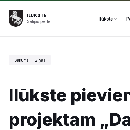
Pāriet
Skip
Skip
+371 654 478 50
pasts@ilukste.lv
uz
to
to
saturu
main
footer
ILŪKSTE
navigation
Ilūkste
P
Sēlijas pērle
Sākums
Ziņas
Ilūkste pievie
projektam „D