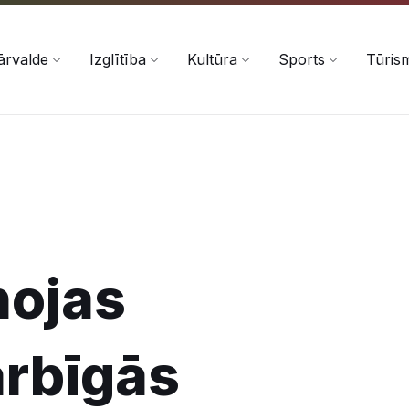
ārvalde
Izglītība
Kultūra
Sports
Tūris
nojas
arbīgās