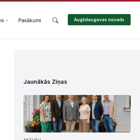
Augšdaugavas novads
ms
Pasākumi
Jaunākās Ziņas
AKTUĀLI