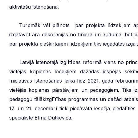
aktivitāšu īstenošana.
***
Turpmāk vēl plānots par projekta līdzekļiem apzaļ
izgatavot āra dekorācijas no finiera un auduma, bet 
par projekta piešķirtajiem līdzekļiem tiks iegādātas iz
***
Latvijā īstenotajā izglītības reformā viens no pri
vietējās kopienas locekļiem dažādas iespējas sekm
Iniciatīvas īstenošanas laikā līdz 2021. gada februāri
vietējās kopienas pārstāvjiem un pedagogiem. Tiks izs
pedagogu tālākizglītības programmas un dažādi atbalst
17. un 21. decembrī tiek piedāvāta iespēja piedalīties
speciāliste Elīna Dutkeviča.