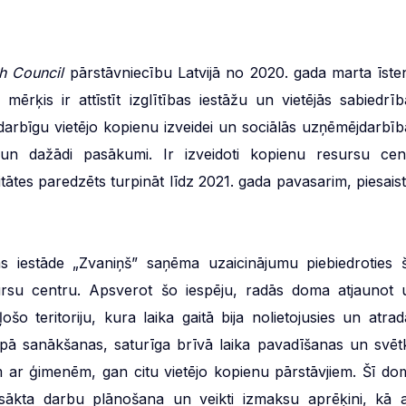
sh Council
pārstāvniecību Latvijā no 2020. gada marta īste
ērķis ir attīstīt izglītības iestāžu un vietējās sabiedrīb
darbīgu vietējo kopienu izveidei un sociālās uzņēmējdarbīb
 un dažādi pasākumi. Ir izveidoti kopienu resursu cent
tātes paredzēts turpināt līdz 2021. gada pavasarim, piesaist
s iestāde „Zvaniņš” saņēma uzaicinājumu piebiedroties š
 resursu centru. Apsverot šo iespēju, radās doma atjaunot 
ļošo teritoriju, kura laika gaitā bija nolietojusies un atrad
kopā sanākšanas, saturīga brīvā laika pavadīšanas un svēt
m ar ģimenēm, gan citu vietējo kopienu pārstāvjiem. Šī do
zsākta darbu plānošana un veikti izmaksu aprēķini, kā a