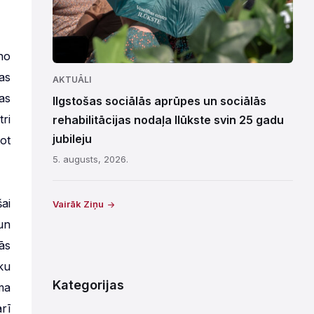
no
as
AKTUĀLI
as
Ilgstošas sociālās aprūpes un sociālās
ri
rehabilitācijas nodaļa Ilūkste svin 25 gadu
jubileju
ot
5. augusts, 2026.
ai
Vairāk Ziņu
un
ās
ku
Kategorijas
ma
rī