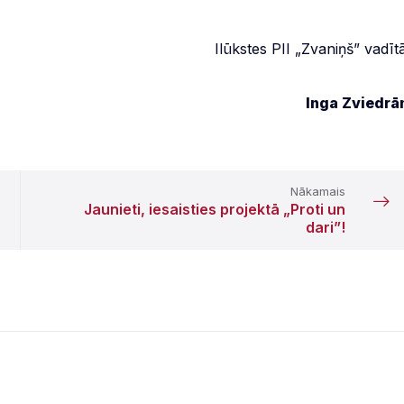
Ilūkstes PII „Zvaniņš” vadītā
Inga Zviedrā
Nākamais
Jaunieti, iesaisties projektā „Proti un
dari”!