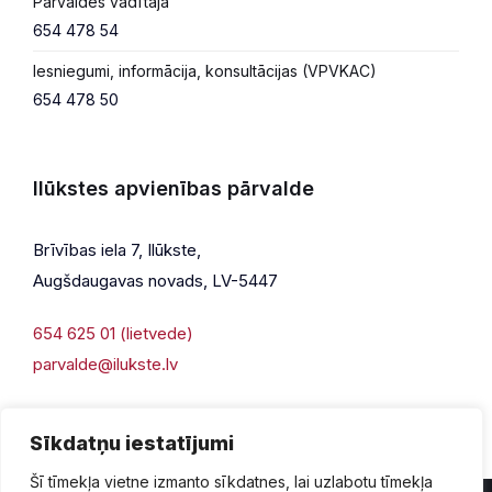
Pārvaldes vadītāja
654 478 54
Iesniegumi, informācija, konsultācijas (VPVKAC)
654 478 50
Ilūkstes apvienības pārvalde
Brīvības iela 7, Ilūkste,
Augšdaugavas novads, LV-5447
654 625 01 (lietvede)
parvalde@ilukste.lv
Sīkdatņu iestatījumi
Šī tīmekļa vietne izmanto sīkdatnes, lai uzlabotu tīmekļa