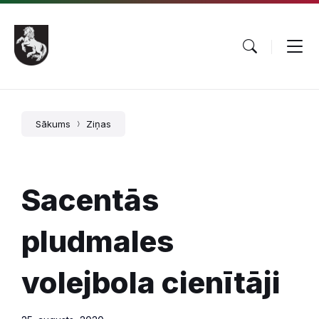
Pāriet
Skip
Skip
uz
to
to
saturu
main
footer
navigation
Sākums
Ziņas
Sacentās
pludmales
volejbola cienītāji