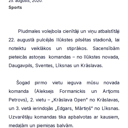
25. augusts, 2020.
Sports
***
Pludmales volejbola cienītāji un viņu atbalstītāji
22. augustā pulcējās Ilūkstes pilsētas stadionā, lai
noteiktu veiklākos un stiprākos. Sacensībām
pieteicās astoņas komandas – no Ilūkstes novada,
Daugavpils, Sventes, Līksnas un Krāslavas.
***
Šogad pirmo vietu ieguva mūsu novada
komanda (Aleksejs Formanickis un Artjoms
Petrovs), 2. vietu – „Krāslava Open” no Krāslavas,
un 3. vietā ierindojās „Edgars, Mārtiņš” no Līksnas.
Uzvarētāju komandas tika apbalvotas ar kausiem,
medaļām un piemiņas balvām.