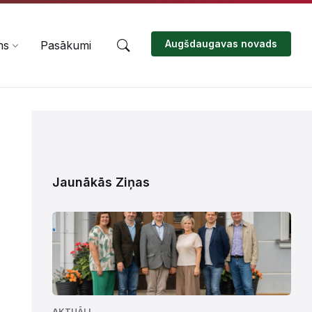
Augšdaugavas novads
ms
Pasākumi
Jaunākās Ziņas
AKTUĀLI