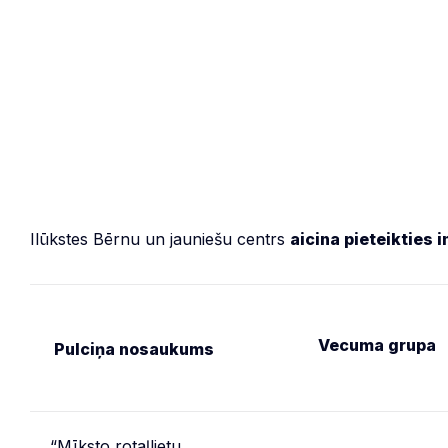
Ilūkstes Bērnu un jauniešu centrs
aicina pieteikties 
Vecuma grupa
Pulciņa nosaukums
“Mīksto rotaļlietu