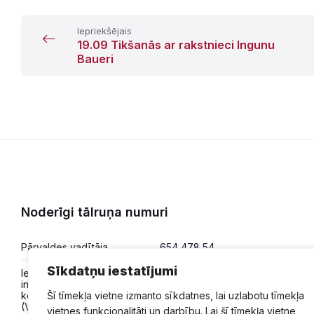
Iepriekšējais
19.09 Tikšanās ar rakstnieci Ingunu
Baueri
Noderīgi tālruņa numuri
Pārvaldes vadītāja
654 478 54
Sīkdatņu iestatījumi
Iesniegumi,
654 478 50
informācija,
konsultācijas
Šī tīmekļa vietne izmanto sīkdatnes, lai uzlabotu tīmekļa
(VPVKAC)
vietnes funkcionalitāti un darbību. Lai šī tīmekļa vietne