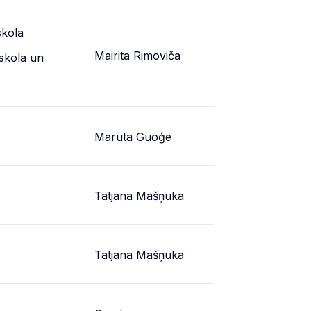
skola
Mairita Rimoviča
skola un
Maruta Guoģe
Tatjana Mašņuka
Tatjana Mašņuka