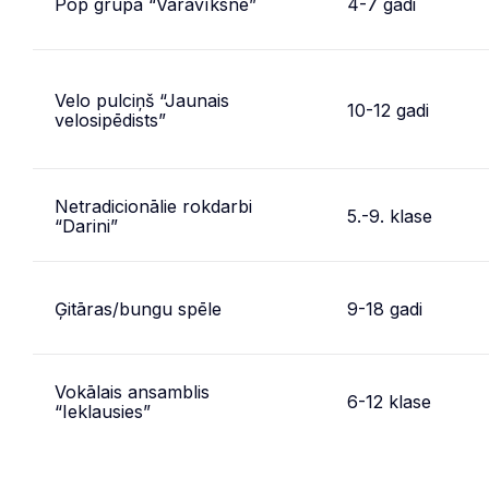
Pop grupa “Varavīksne”
4-7 gadi
Velo pulciņš “Jaunais
10-12 gadi
velosipēdists”
Netradicionālie rokdarbi
5.-9. klase
“Darini”
Ģitāras/bungu spēle
9-18 gadi
Vokālais ansamblis
6-12 klase
“Ieklausies”