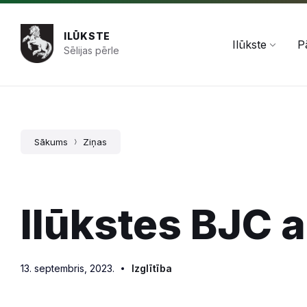
Pāriet
Skip
Skip
+371 654 478 50
pasts@ilukste.lv
uz
to
to
saturu
main
footer
ILŪKSTE
navigation
Ilūkste
P
Sēlijas pērle
Sākums
Ziņas
Ilūkstes BJC a
13. septembris, 2023.
Izglītība