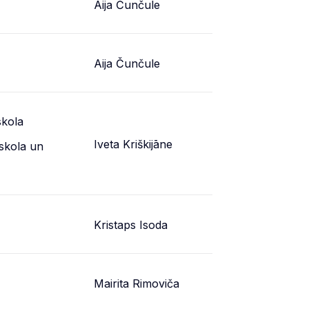
Aija Čunčule
Aija Čunčule
skola
Iveta Kriškijāne
skola un
Kristaps Isoda
Mairita Rimoviča