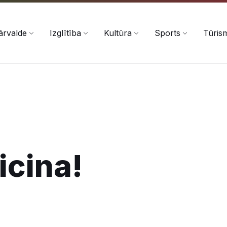
ārvalde
Izglītība
Kultūra
Sports
Tūris
icina!