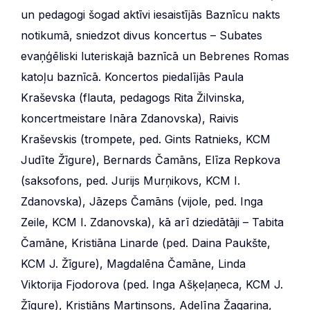
un pedagogi šogad aktīvi iesaistījās Baznīcu nakts
notikumā, sniedzot divus koncertus – Subates
evaņģēliski luteriskajā baznīcā un Bebrenes Romas
katoļu baznīcā. Koncertos piedalījās Paula
Kraševska (flauta, pedagogs Rita Žilvinska,
koncertmeistare Ināra Zdanovska), Raivis
Kraševskis (trompete, ped. Gints Ratnieks, KCM
Judīte Žīgure), Bernards Čamāns, Elīza Repkova
(saksofons, ped. Jurijs Murņikovs, KCM I.
Zdanovska), Jāzeps Čamāns (vijole, ped. Inga
Zeile, KCM I. Zdanovska), kā arī dziedātāji – Tabita
Čamāne, Kristiāna Linarde (ped. Daina Paukšte,
KCM J. Žīgure), Magdalēna Čamāne, Linda
Viktorija Fjodorova (ped. Inga Ašķeļaņeca, KCM J.
Žīgure), Kristiāns Martinsons, Adelīna Žagariņa,