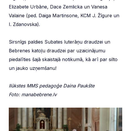
Elizabete Urbāne, Dace Zemlicka un Vanesa
Valaine (ped. Daiga Martinsone, KCM J. Žīgure un
I. Zdanovska).
Sirsnīgs paldies Subates luterāņu draudzei un
Bebrenes katoļu draudzei par uzaicinājumu
piedalīties šajā skaistajā notikumā, kā arī par silto
un jauko uzņemšanu!
Ilūkstes MMS pedagoģe Daina Paukšte
Foto: manabebrene.lv