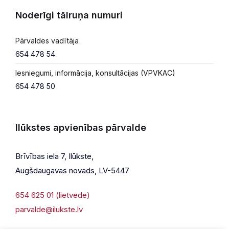
Noderīgi tālruņa numuri
Pārvaldes vadītāja
654 478 54
Iesniegumi, informācija, konsultācijas (VPVKAC)
654 478 50
Ilūkstes apvienības pārvalde
Brīvības iela 7, Ilūkste,
Augšdaugavas novads, LV-5447
654 625 01 (lietvede)
parvalde@ilukste.lv