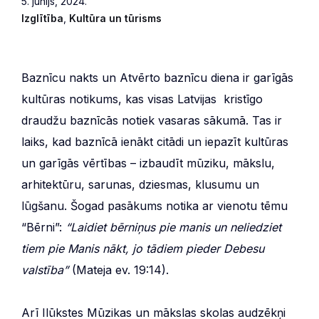
5. jūnijs, 2024.
Izglītība
,
Kultūra un tūrisms
Baznīcu nakts un Atvērto baznīcu diena ir garīgās
kultūras notikums, kas visas Latvijas kristīgo
draudžu baznīcās notiek vasaras sākumā. Tas ir
laiks, kad baznīcā ienākt citādi un iepazīt kultūras
un garīgās vērtības – izbaudīt mūziku, mākslu,
arhitektūru, sarunas, dziesmas, klusumu un
lūgšanu. Šogad pasākums notika ar vienotu tēmu
“Bērni”:
“Laidiet bērniņus pie manis un neliedziet
tiem pie Manis nākt, jo tādiem pieder Debesu
valstība”
(Mateja ev. 19:14).
Arī Ilūkstes Mūzikas un mākslas skolas audzēkņi