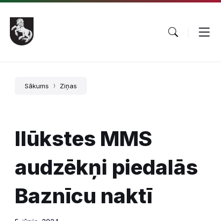
Pāriet
Skip
Skip
uz
to
to
saturu
main
footer
navigation
Sākums
Ziņas
Ilūkstes MMS
audzēkņi piedalās
Baznīcu naktī