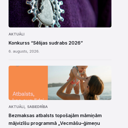
AKTUĀLI
Konkurss “Sēlijas sudrabs 2026”
6. augusts, 2026.
,
AKTUĀLI
SABIEDRĪBA
Bezmaksas atbalsts topošajām māmiņām
mājvizīšu programmā „Vecmāšu–ģimeņu