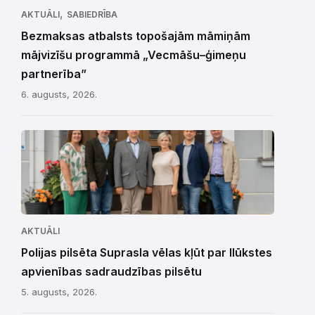
,
AKTUĀLI
SABIEDRĪBA
Bezmaksas atbalsts topošajām māmiņām
mājvizīšu programmā „Vecmāšu–ģimeņu
partnerība”
6. augusts, 2026.
AKTUĀLI
Polijas pilsēta Suprasla vēlas kļūt par Ilūkstes
apvienības sadraudzības pilsētu
5. augusts, 2026.