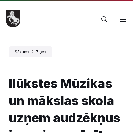
Pāriet
Skip
Skip
uz
to
to
saturu
main
footer
navigation
Sākums
Ziņas
Ilūkstes Mūzikas
un mākslas skola
uzņem audzēkņus