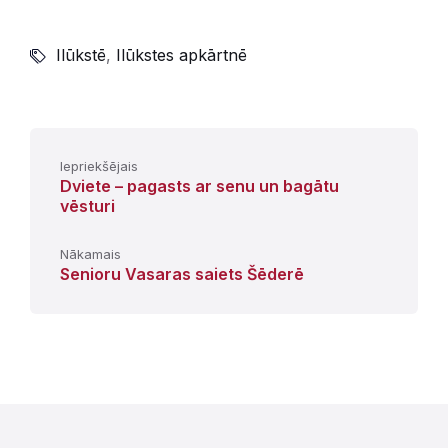
Ilūkstē
,
Ilūkstes apkārtnē
Iepriekšējais
Dviete – pagasts ar senu un bagātu
vēsturi
Nākamais
Senioru Vasaras saiets Šēderē