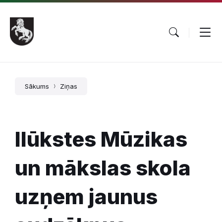
Pāriet
Skip
Skip
uz
to
to
saturu
main
footer
navigation
Sākums
Ziņas
Ilūkstes Mūzikas
un mākslas skola
uzņem jaunus