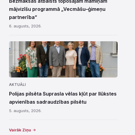
Bezmaksas atbalsts topošajām māmiņām
mājvizīšu programmā „Vecmāšu–ģimeņu
partnerība”
6. augusts, 2026.
AKTUĀLI
Polijas pilsēta Suprasla vēlas kļūt par Ilūkstes
apvienības sadraudzības pilsētu
5. augusts, 2026.
Vairāk Ziņu