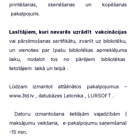
printēšanas, skenēšanas un kopēšanas
pakalpojumi.
Lasītājiem, kuri nevarēs uzrādīt vakcinācijas
vai pārslimošanas sertifikātu, zvanīt uz bibliotēku,
un vienoties par īpašu bibliotēkas apmeklējuma
laiku, nodalot tos no pārējiem bibliotēkas
lietotājiem laikā un telpā .
Lūdzam izmantot attālinātos pakalpojumus –
www.3td.lv , datubāzes Letonika , LURSOFT .
Datoru izmantošana lietišķām vajadzībām (
maksājumu veikšana, e-pakalpojumu saņemšana)
-15 min.