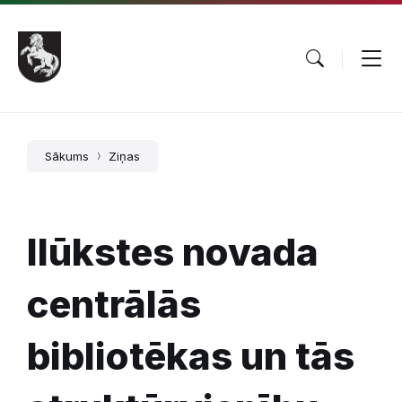
Pāriet
Skip
Skip
uz
to
to
saturu
main
footer
navigation
Sākums
Ziņas
Ilūkstes novada
centrālās
bibliotēkas un tās