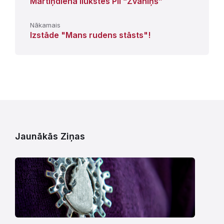
Mārtiņdiena Ilūkstes PII “Zvaniņš”
Nākamais
Izstāde "Mans rudens stāsts"!
Jaunākās Ziņas