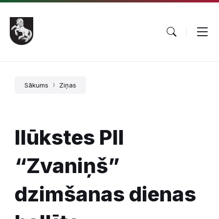
Pāriet
Skip
Skip
uz
to
to
saturu
main
footer
navigation
Sākums
Ziņas
Ilūkstes PII
“Zvaniņš”
dzimšanas dienas