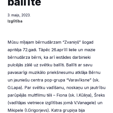
ballīte
3. maijs, 2023.
Izglītība
Mūsu mīļajam bērnudārzam “Zvaniņš” šogad
apritēja 72.gadi. Tāpēc 26.aprīlī lielie un mazie
bērnudārza bērni, ka arī iestādes darbinieki
pulcējās zālē uz svētku ballīti. Ballīti ar savu
pavasarīgi muzikālo priekšnesumu atklāja Bērnu
un jauniešu centra pop-grupa “Varavīksne” (sk.
O.Lapa). Par svētku vadīšanu, noskaņu un jautrību
parūpējās multfilmu tēli – Fiona (sk. I.Kūliņa), Šreks
(vadītājas vietniece izglītības jomā V.Vanagele) un
Mikipele (I.Grigorjevs). Katra grupiņa bija