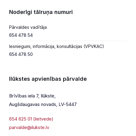
Noderīgi tālruņa numuri
Pārvaldes vadītāja
654 478 54
Iesniegumi, informācija, konsultācijas (VPVKAC)
654 478 50
Ilūkstes apvienības pārvalde
Brīvības iela 7, Ilūkste,
Augšdaugavas novads, LV-5447
654 625 01 (lietvede)
parvalde@ilukste.lv