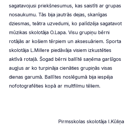
sagatavojusi priekšnesumus, kas saistīti ar grupas
nosaukumu. Tās bija jautrās dejas, skanīgas
dziesmas, teātra uzvedumi, ko palīdzēja sagatavot
mūzikas skolotāja O.Lapa. Visu grupiņu bērni
rotājās ar košiem tērpiem un aksesuāriem. Sporta
skolotāja L.Millere piedāvāja visiem izkustēties
aktīvā rotaļā. Šogad bērni ballītē saņēma garšīgos
augļus ar ko turpināja cienāties grupiņās visas
dienas garumā. Ballītes noslēgumā bija iespēja
nofotografēties kopā ar multfilmu tēliem.
Pirmsskolas skolotāja I.Kūliņa