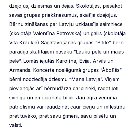
dzejoļus, dziesmas un dejas. Skolotājas, piesakot
savas grupas priekšnesumus, skaitīja dzejoļus.
Bērnu zināšanas par Latviju uzklausīja saimniece
(skolotāja Valentīna Petrovska) un gailis (skolotāja
Vita Kraukle) Sagatavošanas grupas “Bitīte” bērni
parādīja skatītājiem pasaku “Lauku pele un mājas
pele”. Lomās iejutās Karolīna, Evija, Arvils un
Armands. Koncerta noslēgumā grupas “Ābolītis”
bērni nodziedāja dziesmu “Mana Latvija”. Viņiem
pievienojās arī bērnudārza darbinieki, radot ļoti
svinīgu un emocionālu brīdi. Jau agrā vecumā
patriotismu var ieaudzināt caur cieņu un mīlestību
pret tuvāko, pret savu ģimeni, savu pilsētu un
valsti.