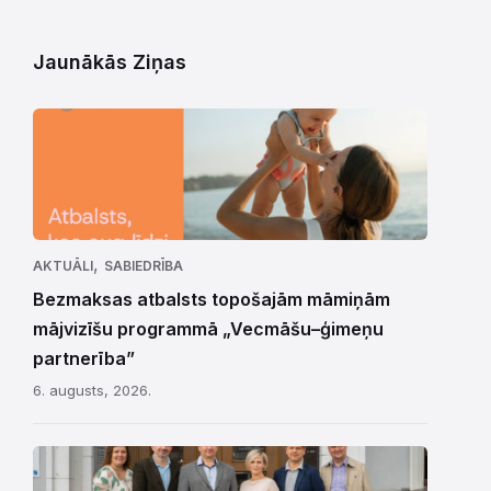
Jaunākās Ziņas
,
AKTUĀLI
SABIEDRĪBA
Bezmaksas atbalsts topošajām māmiņām
mājvizīšu programmā „Vecmāšu–ģimeņu
partnerība”
6. augusts, 2026.