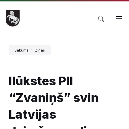
Pāriet
Skip
Skip
uz
to
to
saturu
main
footer
navigation
Sākums
Ziņas
Ilūkstes PII
“Zvaniņš” svin
Latvijas