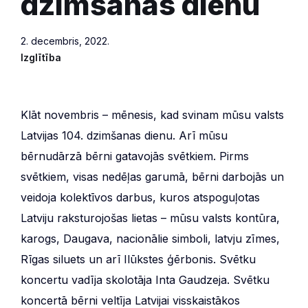
dzimšanas dienu
2. decembris, 2022.
Izglītība
Klāt novembris – mēnesis, kad svinam mūsu valsts
Latvijas 104. dzimšanas dienu. Arī mūsu
bērnudārzā bērni gatavojās svētkiem. Pirms
svētkiem, visas nedēļas garumā, bērni darbojās un
veidoja kolektīvos darbus, kuros atspoguļotas
Latviju raksturojošas lietas – mūsu valsts kontūra,
karogs, Daugava, nacionālie simboli, latvju zīmes,
Rīgas siluets un arī Ilūkstes ģērbonis. Svētku
koncertu vadīja skolotāja Inta Gaudzeja. Svētku
koncertā bērni veltīja Latvijai visskaistākos