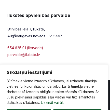
Ilūkstes apvienības pārvalde
Brīvības iela 7, Ilūkste,
Augšdaugavas novads, LV-5447
654 625 01 (lietvede)
parvalde@ilukste.lv
Sīkdatņu iestatījumi
Šī tīmekļa vietne izmanto sīkdatnes, lai uzlabotu tīmekļa
vietnes funkcionalitāti un darbību. Lai šī tīmekļa vietne
darbotos tā izmanto obligāti nepieciešamās sīkdatnes. Ar
Jūsu piekrišanu papildus šajā vietnē var tikt izmantotas
Privātuma politika
Piekļūstamība
Lapas karte
statistikas sīkdatnes.
Uzzināt vairāk
Vecā mājaslapas versija