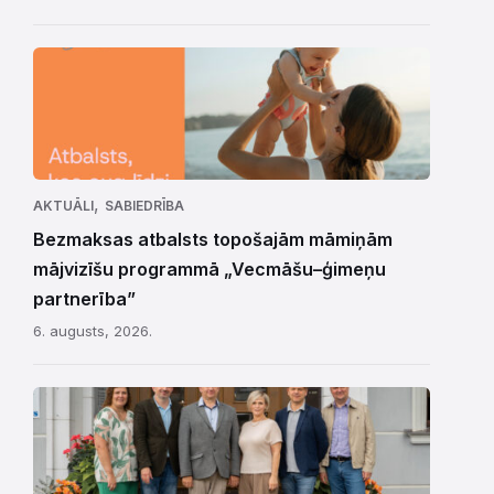
,
AKTUĀLI
SABIEDRĪBA
Bezmaksas atbalsts topošajām māmiņām
mājvizīšu programmā „Vecmāšu–ģimeņu
partnerība”
6. augusts, 2026.