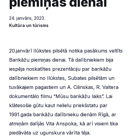
piemiņas dienai
24. janvāris, 2023.
Kultūra un tūrisms
20.janvārī Ilūkstes pilsētā notika pasākums veltīts
Barikāžu piemiņas dienai. Tā dalībniekiem bija
iespēja noskatīties prezentāciju par barikāžu
dalībniekiem no Ilūkstes, Subates pilsētām un
tuvākajiem pagastiem un A. Cilinskas, R. Valtera
dokumentālo filmu “Mūsu barikāžu laiks”. Lai
klātesošie gūtu kaut nelielu priekšstatu par
1991.gada barikāžu dalībnieku dienām Rīgā, ar
atmiņām dalījās Vita Anspoka, kā arī visiem tika
piedāvāta uz ugunskura vārīta tēja.