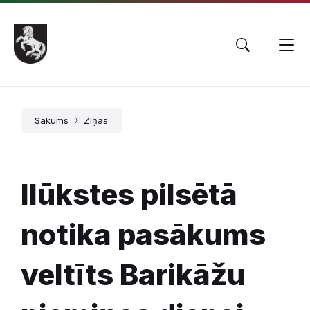
Pāriet
Skip
Skip
uz
to
to
saturu
main
footer
navigation
Sākums
Ziņas
Ilūkstes pilsētā
notika pasākums
veltīts Barikāžu