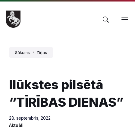
Pāriet
Skip
Skip
uz
to
to
saturu
main
footer
navigation
Sākums
Ziņas
Ilūkstes pilsētā
“TĪRĪBAS DIENAS”
28. septembris, 2022.
Aktuāli