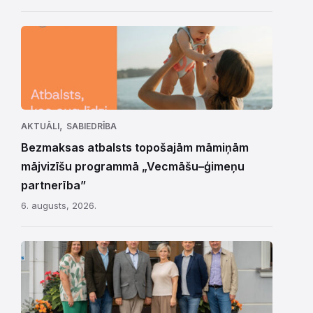
,
AKTUĀLI
SABIEDRĪBA
Bezmaksas atbalsts topošajām māmiņām
mājvizīšu programmā „Vecmāšu–ģimeņu
partnerība”
6. augusts, 2026.