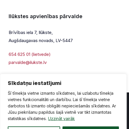
Ilūkstes apvienības pārvalde
Brīvības iela 7, Ilūkste,
Augšdaugavas novads, LV-5447
654 625 01 (lietvede)
parvalde@ilukste.lv
Sīkdatņu iestatījumi
Šī tīmekļa vietne izmanto sīkdatnes, lai uzlabotu tīmekļa
vietnes funkcionalitāti un darbību. Lai šī tīmekļa vietne
darbotos tā izmanto obligāti nepieciešamās sīkdatnes. Ar
Jūsu piekrišanu papildus šajā vietnē var tikt izmantotas
Privātuma politika
Piekļūstamība
Lapas karte
statistikas sīkdatnes.
Uzzināt vairāk
Vecā mājaslapas versija