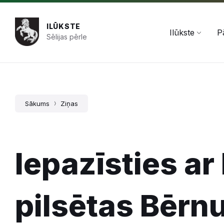
Pāriet
Skip
Skip
+371 654 478 50
pasts@ilukste.lv
uz
to
to
saturu
main
footer
ILŪKSTE
navigation
Ilūkste
P
Sēlijas pērle
Sākums
Ziņas
Iepazīsties ar
pilsētas Bērnu