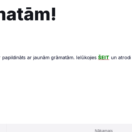
matām!
ir papildināts ar jaunām grāmatām. Ielūkojies
ŠEIT
un atrodi
Nākamais