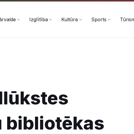
ārvalde
Izglītība
Kultūra
Sports
Tūris
 Ilūkstes
 bibliotēkas