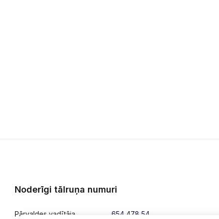
Noderīgi tālruņa numuri
Pārvaldes vadītāja
654 478 54