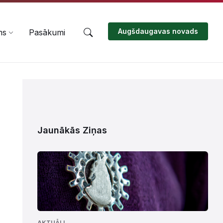
Augšdaugavas novads
ms
Pasākumi
Jaunākās Ziņas
AKTUĀLI