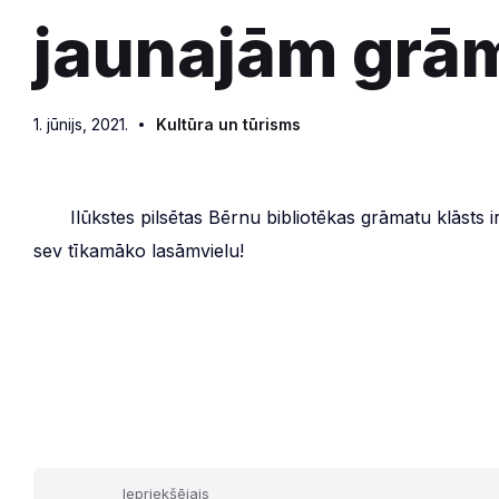
jaunajām grā
1. jūnijs, 2021.
Kultūra un tūrisms
***
Ilūkstes pilsētas Bērnu bibliotēkas grāmatu klāsts 
sev tīkamāko lasāmvielu!
Iepriekšējais