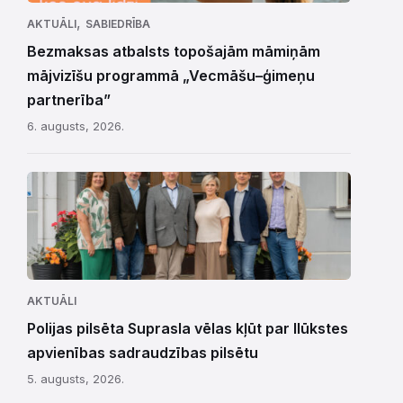
,
AKTUĀLI
SABIEDRĪBA
Bezmaksas atbalsts topošajām māmiņām
mājvizīšu programmā „Vecmāšu–ģimeņu
partnerība”
6. augusts, 2026.
AKTUĀLI
Polijas pilsēta Suprasla vēlas kļūt par Ilūkstes
apvienības sadraudzības pilsētu
5. augusts, 2026.