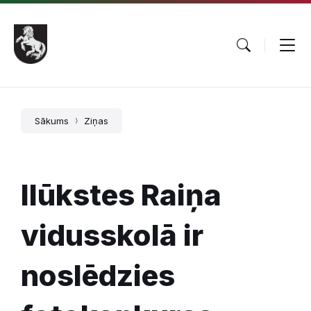
Pāriet
Skip
Skip
uz
to
to
saturu
main
footer
navigation
Sākums
Ziņas
Ilūkstes Raiņa
vidusskolā ir
noslēdzies