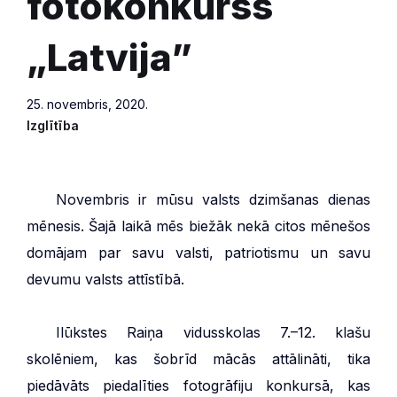
fotokonkurss
„Latvija”
25. novembris, 2020.
Izglītība
***
Novembris ir mūsu valsts dzimšanas dienas
mēnesis. Šajā laikā mēs biežāk nekā citos mēnešos
domājam par savu valsti, patriotismu un savu
devumu valsts attīstībā.
***
Ilūkstes Raiņa vidusskolas 7.–12. klašu
skolēniem, kas šobrīd mācās attālināti, tika
piedāvāts piedalīties fotogrāfiju konkursā, kas