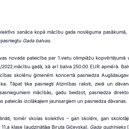
kolektīvs sanāca kopā mācību gada noslēguma pasākumā, l
n pasniegtu
Gada balvas
.
vas novada pateicība par 1.vietu olimpiāžu kopvērtējumā 
21./2022.mācību gadā, kā arī balva 250.00 EUR apmērā. Bal
eicības skolēnu ģimenēm koncertā pasniedza Augšdaugav
ka. Tāpat tika pasniegti Atzinības raksti, ziedi un dāvan
 sasniegumiem mācībās, gadu beidzot, pasniedza direkto
ns pateicās izcilākajiem jaunsargiem un pasniedza dāvanas.
ināti, tomēr skolas kolektīvs – gan skolēni, gan skolotāji
a 11.a klase (audzinātāja Biruta Gičevska).
Gada gudrinieks
(