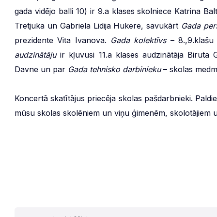
gada vidējo balli 10) ir 9.a klases skolniece Katrina B
Tretjuka un Gabriela Lidija Hukere, savukārt
Gada per
prezidente Vita Ivanova.
Gada kolektīvs
– 8.,9.klašu
audzinātāju
ir kļuvusi 11.a klases audzinātāja Biruta
Davne un par
Gada tehnisko darbinieku
– skolas medm
Koncertā skatītājus priecēja skolas pašdarbnieki. Pald
mūsu skolas skolēniem un viņu ģimenēm, skolotājiem u