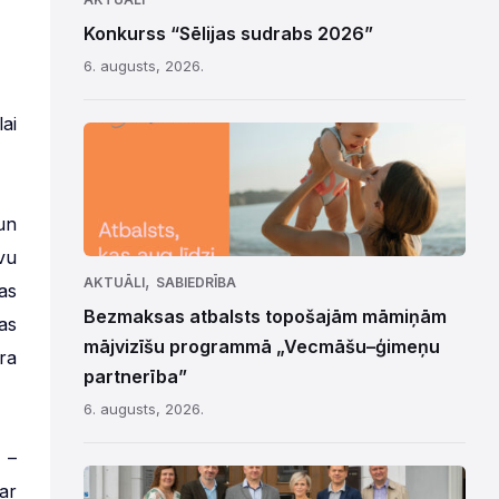
Konkurss “Sēlijas sudrabs 2026”
6. augusts, 2026.
ai
un
vu
,
AKTUĀLI
SABIEDRĪBA
as
Bezmaksas atbalsts topošajām māmiņām
as
mājvizīšu programmā „Vecmāšu–ģimeņu
ra
partnerība”
6. augusts, 2026.
 –
ar