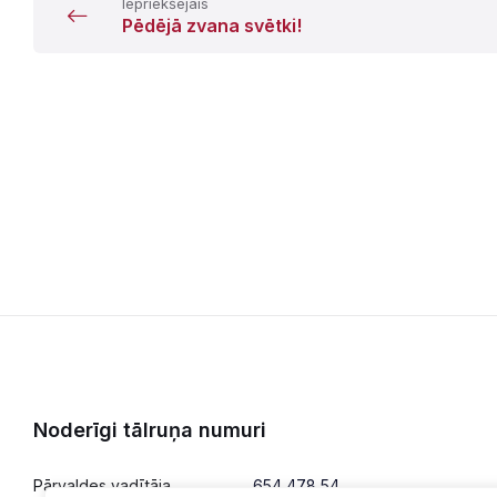
Iepriekšējais
Pēdējā zvana svētki!
Noderīgi tālruņa numuri
Pārvaldes vadītāja
654 478 54