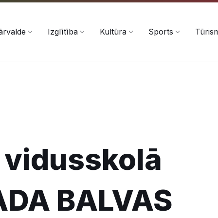
ārvalde
Izglītība
Kultūra
Sports
Tūris
a vidusskolā
GADA BALVAS