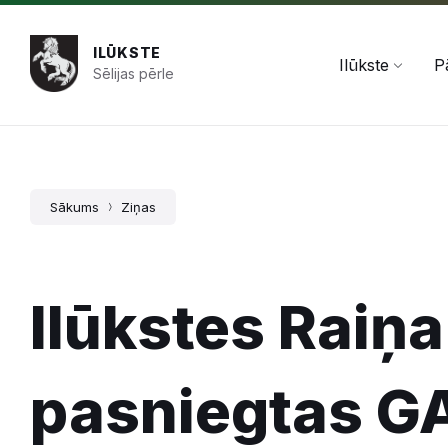
Pāriet
Skip
Skip
+371 654 478 50
pasts@ilukste.lv
uz
to
to
saturu
main
footer
ILŪKSTE
navigation
Ilūkste
P
Sēlijas pērle
Sākums
Ziņas
Ilūkstes Raiņ
pasniegtas 