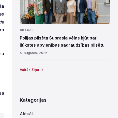
ja
es
da
ra
AKTUĀLI
Polijas pilsēta Suprasla vēlas kļūt par
Ilūkstes apvienības sadraudzības pilsētu
5. augusts, 2026.
ru
Vairāk Ziņu
za
Kategorijas
Aktuāli