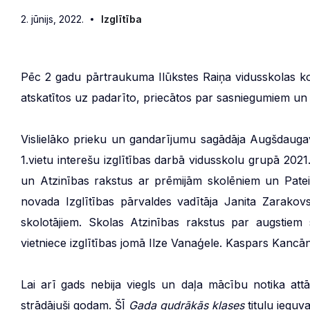
2. jūnijs, 2022.
Izglītība
Pēc 2 gadu pārtraukuma Ilūkstes Raiņa vidusskolas 
atskatītos uz padarīto, priecātos par sasniegumiem u
Vislielāko prieku un gandarījumu sagādāja Augšdauga
1.vietu interešu izglītības darbā vidusskolu grupā 20
un Atzinības rakstus ar prēmijām skolēniem un Pat
novada Izglītības pārvaldes vadītāja Janita Zarakovs
skolotājiem. Skolas Atzinības rakstus par augstiem
vietniece izglītības jomā Ilze Vanaģele. Kaspars Kancā
Lai arī gads nebija viegls un daļa mācību notika attāl
strādājuši godam. ŠĪ
Gada gudrākās klases
titulu ieguv