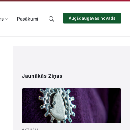
Augšdaugavas novads
ms
Pasākumi
Jaunākās Ziņas
AKTUĀLI