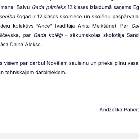
altmane. Balvu
Gada pētnieks
12.klases izlaidumā saņems Egi
sonība
šogad ir 12.klases skolniece un skolēnu pašpārvald
 deju kolektīvs “Ance” (vadītāja Anita Meikšāne). Par
Ga
 Gičevska, par
Gada kolēģi
– sākumskolas skolotāja Sand
āsa Daina Alekse.
ies visiem par darbu! Novēlam saulainu un prieka pilnu vasa
n tehniskajiem darbiniekiem.
Andželika Pabēr