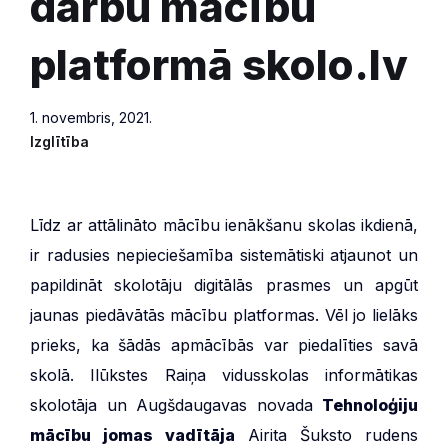
darbu mācību
platformā skolo.lv
1. novembris, 2021.
Izglītība
Līdz ar attālināto mācību ienākšanu skolas ikdienā,
ir radusies nepieciešamība sistemātiski atjaunot un
papildināt skolotāju digitālās prasmes un apgūt
jaunas piedāvātās mācību platformas. Vēl jo lielāks
prieks, ka šādās apmācībās var piedalīties savā
skolā. Ilūkstes Raiņa vidusskolas informātikas
skolotāja un Augšdaugavas novada
Tehnoloģiju
mācību jomas vadītāja
Airita Šuksto rudens