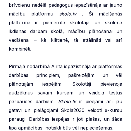
brīvdienu nedēļā pedagogus iepazīstināja ar jauno
mācību platformu
skolo.lv
. Šī mācīšanās
platforma ir piemērota skolotāja un skolēna
ikdienas darbam skolā, mācību plānošanai un
vadīšanai – kā klātienē, tā attālināti vai arī
kombinēti.
Pirmajā nodarbībā Airita iepazīstināja ar platformas
darbības principiem, pašreizējām un vēl
plānotajām iespējām. Skolotāji pievienoja
audzēkņus savam kursam un veidoja testus
pārbaudes darbiem.
Skolo.lv
ir pieejami arī jau
gatavi un pielāgojami Skola2030 veidoti e-kursu
paraugi. Darbības iespējas ir ļoti plašas, un šāda
tipa apmācības noteikti būs vēl nepieciešamas.