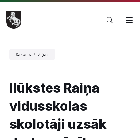
Pāriet
Skip
Skip
uz
to
to
saturu
main
footer
navigation
Sākums
Ziņas
Ilūkstes Raiņa
vidusskolas
skolotāji uzsāk