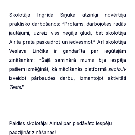
Skolotāja Ingrīda Siņuka atzinīgi novērtēja
praktisko darbošanos: “Protams, darbojoties radās
jautājumi, uzreiz viss negāja gludi, bet skolotāja
Airita prata paskaidrot un iedvesmot.” Arī skolotāja
Veslava Linčika ir gandarīta par iegūtajām
zināšanām: “Šajā seminārā mums bija iespēja
pašiem izmēģināt, kā mācīšanās platformā
skolo.lv
izveidot pārbaudes darbu, izmantojot aktivitāti
Tests
.”
Paldies skolotājai Airitai par piedāvāto iespēju
padziļināt zināšanas!