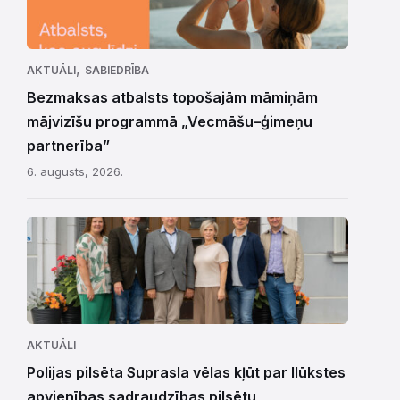
,
AKTUĀLI
SABIEDRĪBA
Bezmaksas atbalsts topošajām māmiņām
mājvizīšu programmā „Vecmāšu–ģimeņu
partnerība”
6. augusts, 2026.
AKTUĀLI
Polijas pilsēta Suprasla vēlas kļūt par Ilūkstes
apvienības sadraudzības pilsētu