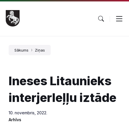
Pāriet
Skip
Skip
uz
to
to
saturu
main
footer
navigation
Sākums
Ziņas
Ineses Litaunieks
interjerleļļu iztāde
10. novembris, 2022.
Arhīvs