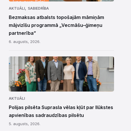
,
AKTUĀLI
SABIEDRĪBA
Bezmaksas atbalsts topošajām māmiņām
mājvizīšu programmā „Vecmāšu–ģimeņu
partnerība”
6. augusts, 2026.
AKTUĀLI
Polijas pilsēta Suprasla vēlas kļūt par Ilūkstes
apvienības sadraudzības pilsētu
5. augusts, 2026.