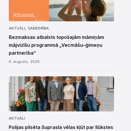
,
AKTUĀLI
SABIEDRĪBA
Bezmaksas atbalsts topošajām māmiņām
mājvizīšu programmā „Vecmāšu–ģimeņu
partnerība”
6. augusts, 2026.
AKTUĀLI
Polijas pilsēta Suprasla vēlas kļūt par Ilūkstes