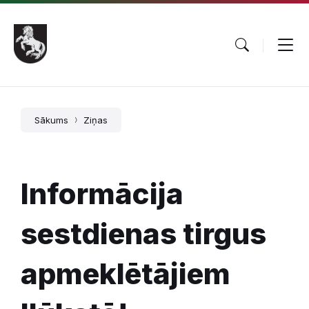
Pāriet
Skip
Skip
uz
to
to
saturu
main
footer
navigation
Sākums
Ziņas
Informācija
sestdienas tirgus
apmeklētājiem